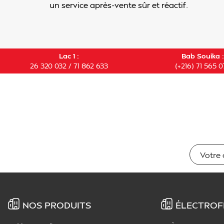
un service après-vente sûr et réactif.
Lac 1 :
Bab Souika :
26 320 032 / 71 862 633
(+216) 71 565 0
NOS PRODUITS
ÉLECTROF