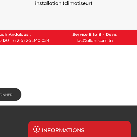
installation (climatiseur).
adh Andalous :
Service B to B – Devis
5 120
-
(+216) 26 340 034
lac@allani.com.tn
INFORMATIONS