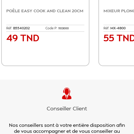
ACHOIR PRINCESS VERRE&
PRESSE-AGRUMES BEPE
1
Code P:
Réf:
BP.102
Code P:
1530384
15
 TND
65 TND
Prix
Ajouter au panier
Ajouter au pa
Conseiller Client
Nos conseillers sont à votre entière disposition afin
de vous accompagner et de vous conseiller au