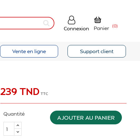
(0)
Panier
Connexion
Vente en ligne
Support client
239 TND
TTC
Quantité
AJOUTER AU PANIER