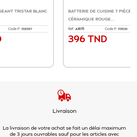
R
CAFETIERE TEFAL
Réf:
CM1718810
Code P:
15526
1515334
129 TND
Prix
nier
Ajouter au panier
Livraison
La livraison de votre achat se fait un délai maximum
de 3 jours ouvrables sauf pour les articles avec