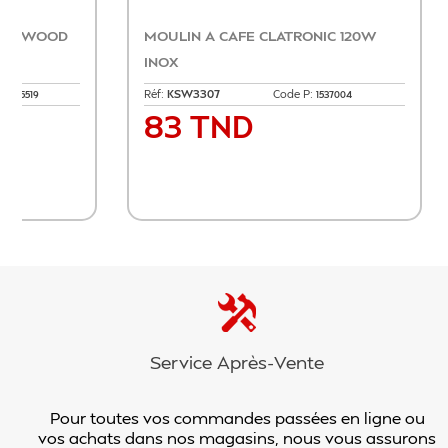
C
BATTERIE DE CUISINE 7 PIÈCES
MINI H
CÉRAMIQUE ROUGE...
INOX
Réf:
A1875
Code P:
Réf:
22105
1115030
396 TND
95
Prix
Prix
Ajouter au panier
Service Après-Vente
Pour toutes vos commandes passées en ligne ou
vos achats dans nos magasins, nous vous assurons