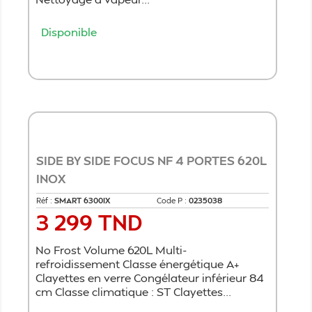
Disponible
Ajouter au panier
SIDE BY SIDE FOCUS NF 4 PORTES 620L
INOX
Réf :
SMART 6300IX
Code P :
0235038
3 299 TND
Prix
No Frost Volume 620L Multi-
refroidissement Classe énergétique A+
Clayettes en verre Congélateur inférieur 84
cm Classe climatique : ST Clayettes...