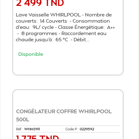
2 499 TND
Prix
Lave Vaisselle WHIRLPOOL - Nombre de
couverts: 14 Couverts - Consommation
d'eau: 9L/ cycle - Classe Énergétique: A++
- 8 programmes - Raccordement eau
chaude jusqu'à: 65 °C - Débit...
Disponible
Ajouter au panier
CONGÉLATEUR COFFRE WHIRLPOOL
500L
Réf :
WHM3911
Code P :
0229592
1 775 TND
Prix