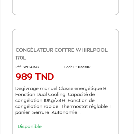
Ajouter au panier
CONGÉLATEUR COFFRE WHIRLPOOL
170L
Réf :
WH141A+2
Code P :
0229017
989 TND
Prix
Dégivrage manuel Classe énergétique B
Fonction Dual Cooling Capacité de
congélation 10Kg/24H Fonction de
congélation rapide Thermostat réglable 1
panier Serrure Autonomie...
Disponible