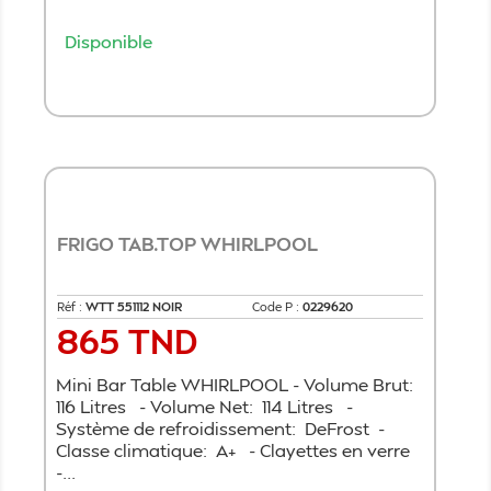
Disponible
Ajouter au panier
FRIGO TAB.TOP WHIRLPOOL
Réf :
WTT 551112 NOIR
Code P :
0229620
865 TND
Prix
Mini Bar Table WHIRLPOOL - Volume Brut:
116 Litres - Volume Net: 114 Litres -
Système de refroidissement: DeFrost -
Classe climatique: A+ - Clayettes en verre
-...