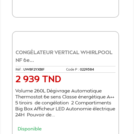
Ajouter au panier
CONGÉLATEUR VERTICAL WHIRLPOOL
NF 6e...
Réf :
UW8F2YXBIF
Code P :
0229584
2 939 TND
Prix
Volume 260L Dégivrage Automatique
Thermostat 6e sens Classe énergétique A++
5 tiroirs de congélation 2 Compartiments
Big Box Afficheur LED Autonomie électrique
24H Pouvoir de...
Disponible