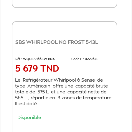
SBS WHIRLPOOL NO FROST 543L
Réf :
WQU3 91663W BNA
Code P :
0229613
5 679 TND
Prix
Le Réfrigérateur Whirlpool 6 Sense de
type Américain offre une capacité brute
totale de 575 L et une capacité nette de
565 L , répartie en 3 zones de température .
Il est doté...
Disponible
Ajouter au panier