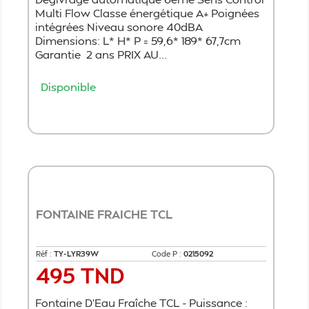
Multi Flow Classe énergétique A+ Poignées
intégrées Niveau sonore 40dBA
Dimensions: L* H* P = 59,6* 189* 67,7cm
Garantie 2 ans PRIX AU...
Disponible
Ajouter au panier
FONTAINE FRAICHE TCL
Réf :
TY-LYR39W
Code P :
0215092
495 TND
Prix
Fontaine D'Eau Fraîche TCL - Puissance :