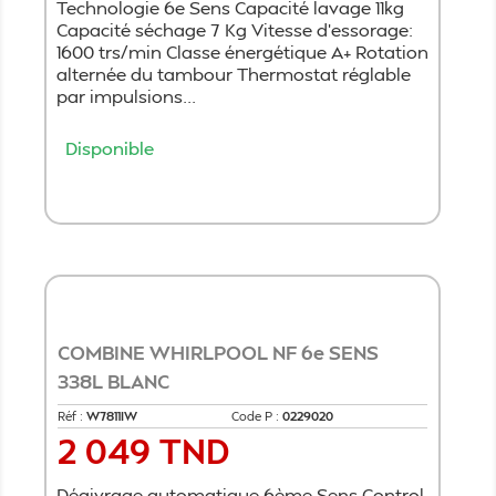
Technologie 6e Sens Capacité lavage 11kg
Capacité séchage 7 Kg Vitesse d'essorage:
1600 trs/min Classe énergétique A+ Rotation
alternée du tambour Thermostat réglable
par impulsions...
Disponible
Ajouter au panier
COMBINE WHIRLPOOL NF 6e SENS
338L BLANC
Réf :
W7811IW
Code P :
0229020
2 049 TND
Prix
Dégivrage automatique 6ème Sens Control