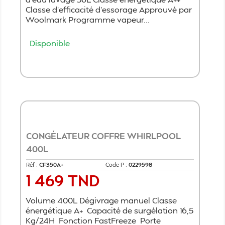
Classe d'efficacité d'essorage Approuvé par
Woolmark Programme vapeur...
Disponible
Ajouter au panier
CONGÉLATEUR COFFRE WHIRLPOOL
400L
Réf :
CF350A+
Code P :
0229598
1 469 TND
Prix
Volume 400L Dégivrage manuel Classe
énergétique A+ Capacité de surgélation 16,5
Kg/24H Fonction FastFreeze Porte