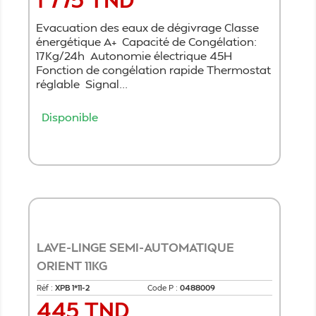
Evacuation des eaux de dégivrage Classe
énergétique A+ Capacité de Congélation:
17Kg/24h Autonomie électrique 45H
Fonction de congélation rapide Thermostat
réglable Signal...
Disponible
Ajouter au panier
LAVE-LINGE SEMI-AUTOMATIQUE
ORIENT 11KG
Réf :
XPB 1*11-2
Code P :
0488009
445 TND
Prix