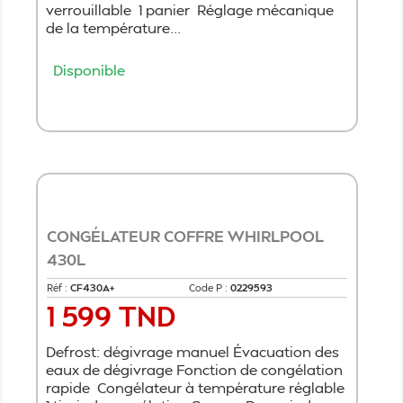
verrouillable 1 panier Réglage mécanique
de la température...
Disponible
Ajouter au panier
CONGÉLATEUR COFFRE WHIRLPOOL
430L
Réf :
CF430A+
Code P :
0229593
1 599 TND
Prix
Defrost: dégivrage manuel Évacuation des
eaux de dégivrage Fonction de congélation
rapide Congélateur à température réglable