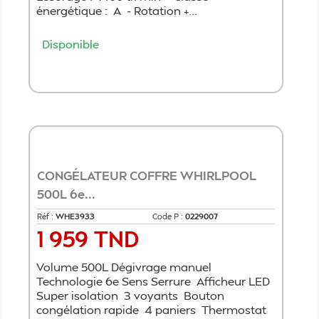
énergétique : A - Rotation +...
Disponible
Ajouter au panier
CONGÉLATEUR COFFRE WHIRLPOOL
500L 6e...
Réf :
WHE3933
Code P :
0229007
1 959 TND
Prix
Volume 500L Dégivrage manuel
Technologie 6e Sens Serrure Afficheur LED
Super isolation 3 voyants Bouton
congélation rapide 4 paniers Thermostat