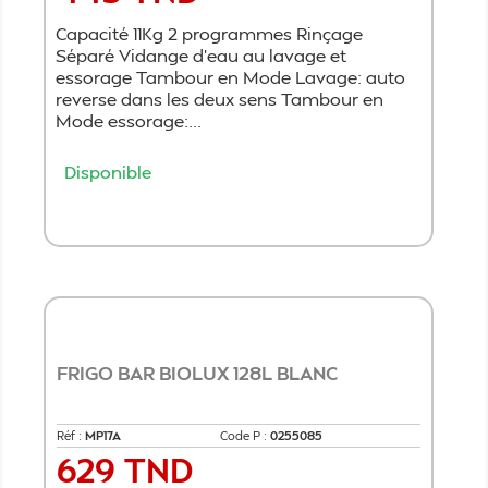
Capacité 11Kg 2 programmes Rinçage
Séparé Vidange d'eau au lavage et
essorage Tambour en Mode Lavage: auto
reverse dans les deux sens Tambour en
Mode essorage:...
Disponible
Ajouter au panier
FRIGO BAR BIOLUX 128L BLANC
Réf :
MP17A
Code P :
0255085
629 TND
Prix