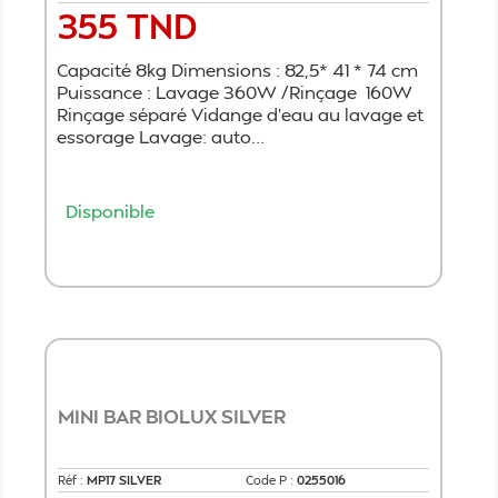
355 TND
Prix
Capacité 8kg Dimensions : 82,5* 41 * 74 cm
Puissance : Lavage 360W /Rinçage 160W
Rinçage séparé Vidange d’eau au lavage et
essorage Lavage: auto...
Disponible
Ajouter au panier
MINI BAR BIOLUX SILVER
Réf :
MP17 SILVER
Code P :
0255016