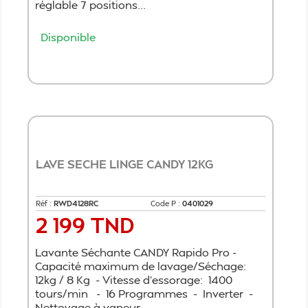
réglable 7 positions...
Disponible
Ajouter au panier
LAVE SECHE LINGE CANDY 12KG
Réf :
RWD4128RC
Code P :
0401029
2 199 TND
Prix
Lavante Séchante CANDY Rapido Pro -
Capacité maximum de lavage/Séchage:
12kg / 8 Kg - Vitesse d’essorage: 1400
tours/min - 16 Programmes - Inverter -
Nettoyage à vapeur...