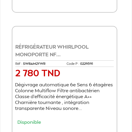
Ajouter au panier
RÉFRIGÉRATEUR WHIRLPOOL
MONOPORTE NF...
Réf :
SW8AM2YWR
Code P :
0229591
2 780 TND
Prix
Dégivrage automatique 6e Sens 6 étagères
Colonne Multiflow Filtre antibactérien
Classe d'efficacité énergétique A++
Charnière tournante , intégration
transparente Niveau sonore...
Disponible