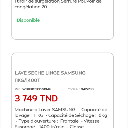
1 tiroir de surgélation Serrure Pouvoir de
congélation 20...
Disponible
Ajouter au panier
LAVE SECHE LINGE SAMSUNG
11KG/1400T
Réf :
WD11DB7B85GBMF
Code P :
0415233
3 749 TND
Prix
Machine à Laver SAMSUNG - Capacité de
lavage : 11 KG - Capacité de Séchage : 6Kg
- Type d'ouverture : Frontale - Vitesse
Essorage : 1400 tr/min - Classe