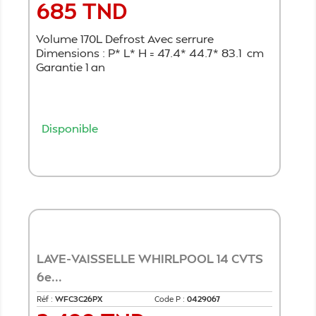
685 TND
Prix
Volume 170L Defrost Avec serrure
Dimensions : P* L* H = 47.4* 44.7* 83.1 cm
Garantie 1 an
Disponible
Ajouter au panier
LAVE-VAISSELLE WHIRLPOOL 14 CVTS
6e...
Réf :
WFC3C26PX
Code P :
0429067