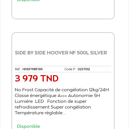
Ajouter au panier
SIDE BY SIDE HOOVER NF 500L SILVER
Réf :
HHSF918F1XK
Code P :
0237012
3 979 TND
Prix
No Frost Capacité de congélation 12kg/24H
Classe énergétique A+++ Autonomie 5H
Lumière LED Fonction de super
refroidissement Super congélation
Température réglable...
Disponible