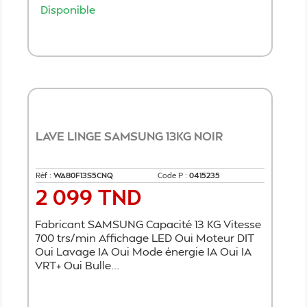
Disponible
Ajouter au panier
LAVE LINGE SAMSUNG 13KG NOIR
Réf :
WA80F13S5CNQ
Code P :
0415235
2 099 TND
Prix
Fabricant SAMSUNG Capacité 13 KG Vitesse
700 trs/min Affichage LED Oui Moteur DIT
Oui Lavage IA Oui Mode énergie IA Oui IA
VRT+ Oui Bulle...