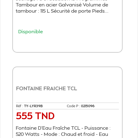
Tambour en acier Galvanisé Volume de
tambour : 115 L Sécurité de porte Pieds...
Disponible
Ajouter au panier
FONTAINE FRAICHE TCL
Réf :
TY-LYR39B
Code P :
0215096
555 TND
Prix
Fontaine D'Eau Fraîche TCL - Puissance :
520 Watts - Mode : Chaud et froid - Eau