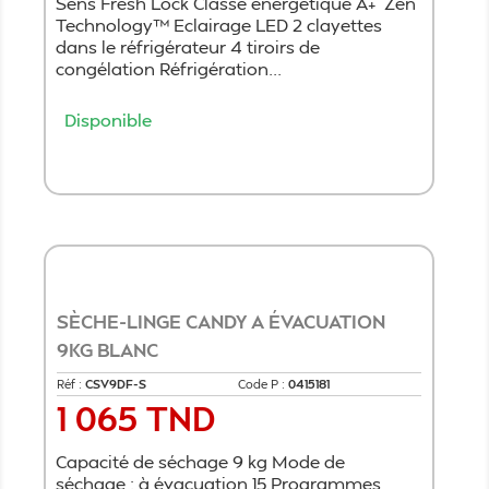
Sens Fresh Lock Classe énergétique A+ Zen
Technology™ Eclairage LED 2 clayettes
dans le réfrigérateur 4 tiroirs de
congélation Réfrigération...
Disponible
Ajouter au panier
SÈCHE-LINGE CANDY A ÉVACUATION
9KG BLANC
Réf :
CSV9DF-S
Code P :
0415181
1 065 TND
Prix
Capacité de séchage 9 kg Mode de
séchage : à évacuation 15 Programmes