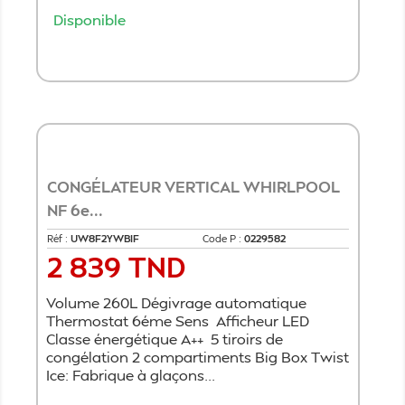
Disponible
Ajouter au panier
CONGÉLATEUR VERTICAL WHIRLPOOL
NF 6e...
Réf :
UW8F2YWBIF
Code P :
0229582
2 839 TND
Prix
Volume 260L Dégivrage automatique
Thermostat 6éme Sens Afficheur LED
Classe énergétique A++ 5 tiroirs de
congélation 2 compartiments Big Box Twist
Ice: Fabrique à glaçons...