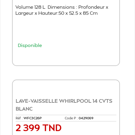
Volume 128 L Dimensions : Profondeur x
Largeur x Hauteur:50 x 52.5 x 85 Cm
Disponible
Ajouter au panier
LAVE-VAISSELLE WHIRLPOOL 14 CVTS
BLANC
Réf :
WFC3C26P
Code P :
0429069
2 399 TND
Prix