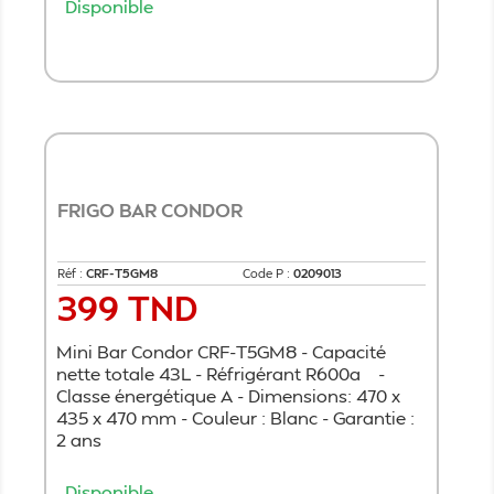
Disponible
Ajouter au panier
FRIGO BAR CONDOR
Réf :
CRF-T5GM8
Code P :
0209013
399 TND
Prix
Mini Bar Condor CRF-T5GM8 - Capacité
nette totale 43L - Réfrigérant R600a -
Classe énergétique A - Dimensions: 470 x
435 x 470 mm - Couleur : Blanc - Garantie :
2 ans
Disponible