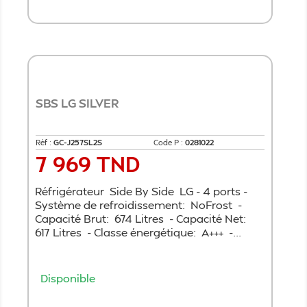
Ajouter au panier
SBS LG SILVER
Réf :
GC-J257SL2S
Code P :
0281022
7 969 TND
Prix
Réfrigérateur Side By Side LG - 4 ports -
Système de refroidissement: NoFrost -
Capacité Brut: 674 Litres - Capacité Net:
617 Litres - Classe énergétique: A+++ -...
Disponible
Ajouter au panier