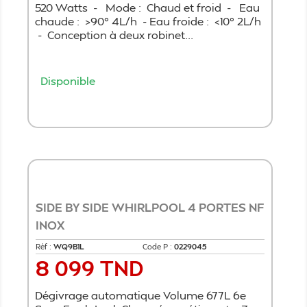
520 Watts - Mode : Chaud et froid - Eau
chaude : >90° 4L/h - Eau froide : <10° 2L/h
- Conception à deux robinet...
Disponible
Ajouter au panier
SIDE BY SIDE WHIRLPOOL 4 PORTES NF
INOX
Réf :
WQ9B1L
Code P :
0229045
8 099 TND
Prix
Dégivrage automatique Volume 677L 6e