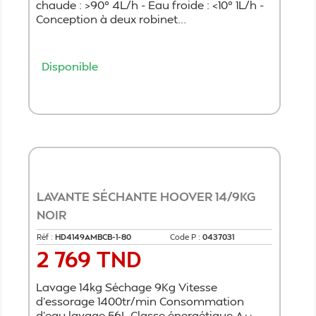
chaude : >90° 4L/h - Eau froide : <10° 1L/h -
Conception à deux robinet...
Disponible
Ajouter au panier
LAVANTE SÉCHANTE HOOVER 14/9KG
NOIR
Réf :
HD4149AMBCB-1-80
Code P :
0437031
2 769 TND
Prix
Lavage 14kg Séchage 9Kg Vitesse
d'essorage 1400tr/min Consommation
d'eau lavage 56L Classe énergétique A++