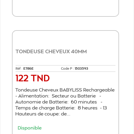
Ajouter au panier
TONDEUSE CHEVEUX 40MM
Réf :
E786E
Code P :
1503593
122 TND
Prix
Tondeuse Cheveux BABYLISS Rechargeable
- Alimentation: Secteur ou Batterie -
Autonomie de Batterie: 60 minutes -
Temps de charge Batterie: 8 heures - 13
Hauteurs de coupe: de...
Disponible