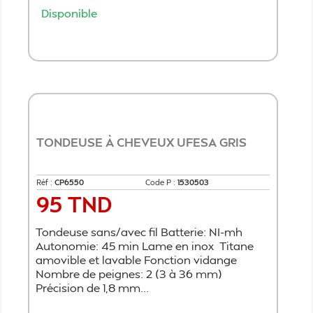
Disponible
Ajouter au panier
TONDEUSE À CHEVEUX UFESA GRIS
Réf :
CP6550
Code P :
1530503
95 TND
Prix
Tondeuse sans/avec fil Batterie: NI-mh
Autonomie: 45 min Lame en inox Titane
amovible et lavable Fonction vidange
Nombre de peignes: 2 (3 à 36 mm)
Précision de 1,8 mm...