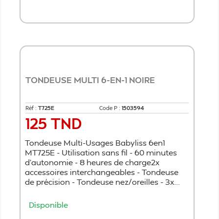
Ajouter au panier
TONDEUSE MULTI 6-EN-1 NOIRE
Réf :
T725E
Code P :
1503594
125 TND
Prix
Tondeuse Multi-Usages Babyliss 6en1
MT725E - Utilisation sans fil - 60 minutes
d'autonomie - 8 heures de charge2x
accessoires interchangeables - Tondeuse
de précision - Tondeuse nez/oreilles - 3x...
Disponible