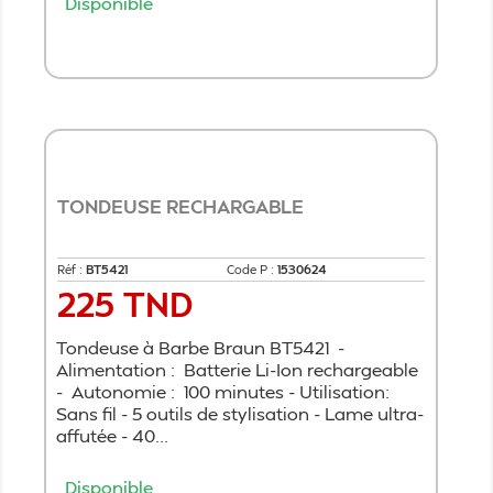
Disponible
Ajouter au panier
TONDEUSE RECHARGABLE
Réf :
BT5421
Code P :
1530624
225 TND
Prix
Tondeuse à Barbe Braun BT5421 -
Alimentation : Batterie Li-Ion rechargeable
- Autonomie : 100 minutes - Utilisation:
Sans fil - 5 outils de stylisation - Lame ultra-
affutée - 40...
Disponible