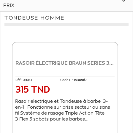

PRIX
TONDEUSE HOMME
RASOIR ÉLECTRIQUE BRAUN SERIES 3...
Réf :
310BT
Code P :
1530567
315 TND
Prix
Rasoir électrique et Tondeuse à barbe 3-
en-1 Fonctionne sur prise secteur ou sans
fil Système de rasage Triple Action Tête
3 Flex 5 sabots pour les barbes...