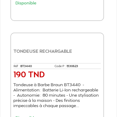
Disponible
Ajouter au panier
TONDEUSE RECHARGABLE
Réf :
BT3440
Code P :
1530623
190 TND
Prix
Tondeuse à Barbe Braun BT3440 -
Alimentation: Batterie Li-Ion rechargeable
- Autonomie: 80 minutes - Une stylisation
précise à la maison - Des finitions
impeccables à chaque passage...