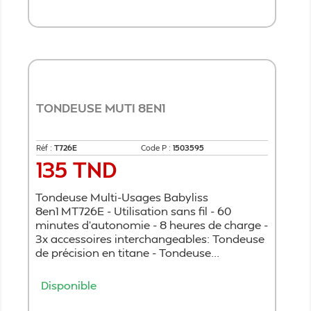
Ajouter au panier
TONDEUSE MUTI 8EN1
Réf :
T726E
Code P :
1503595
135 TND
Prix
Tondeuse Multi-Usages Babyliss
8en1 MT726E - Utilisation sans fil - 60
minutes d'autonomie - 8 heures de charge -
3x accessoires interchangeables: Tondeuse
de précision en titane - Tondeuse...
Disponible