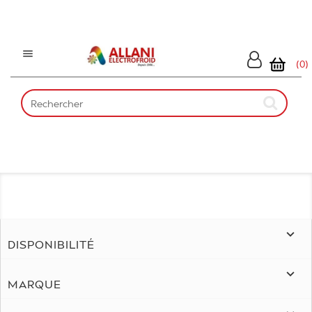

(0)

DISPONIBILITÉ

MARQUE