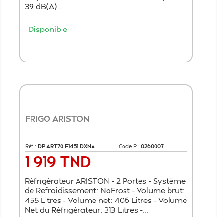
39 dB(A)...
Disponible
Ajouter au panier
FRIGO ARISTON
Réf :
DP ART70 F1451 DXNA
Code P :
0260007
1 919 TND
Prix
Réfrigérateur ARISTON - 2 Portes - Système
de Refroidissement: NoFrost - Volume brut:
455 Litres - Volume net: 406 Litres - Volume
Net du Réfrigérateur: 313 Litres -...