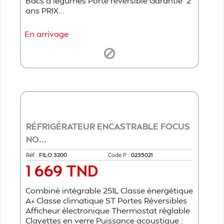
Bacs à légumes Porte réversible Garantie 2
ans PRIX...
En arrivage
RÉFRIGÉRATEUR ENCASTRABLE FOCUS
NO...
Réf :
FILO 3200
Code P :
0235021
1 669 TND
Prix
Combiné intégrable 251L Classe énergétique
A+ Classe climatique ST Portes Réversibles
Afficheur électronique Thermostat réglable
Clayettes en verre Puissance acoustique :