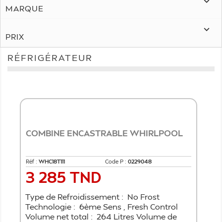

MARQUE

PRIX
RÉFRIGÉRATEUR
COMBINE ENCASTRABLE WHIRLPOOL
Réf :
WHC18T111
Code P :
0229048
3 285 TND
Prix
Type de Refroidissement : No Frost
Technologie : 6ème Sens , Fresh Control
Volume net total : 264 Litres Volume de