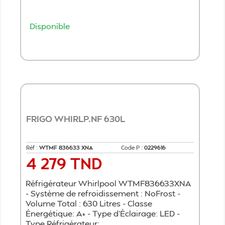
Disponible
Ajouter au panier
FRIGO WHIRLP.NF 630L
Réf :
WTMF 836633 XNA
Code P :
0229616
4 279 TND
Prix
Réfrigérateur Whirlpool WTMF836633XNA
- Système de refroidissement : NoFrost -
Volume Total : 630 Litres - Classe
Énergétique: A+ - Type d'Éclairage: LED -
Type Réfrigérateur:...