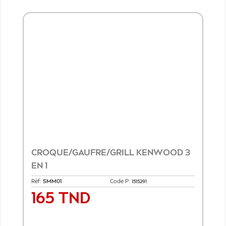
CROQUE/GAUFRE/GRILL KENWOOD 3
EN 1
Réf:
​SMM01
Code P:
1515291
165 TND
Prix
Ajouter au panier