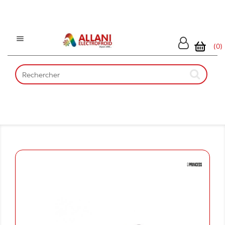

(0)