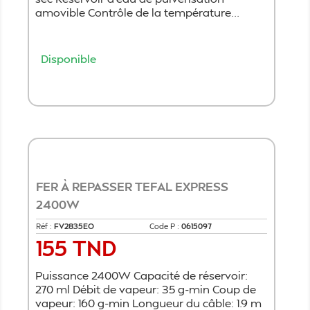
amovible Contrôle de la température...
Disponible
Ajouter au panier
FER À REPASSER TEFAL EXPRESS
2400W
Réf :
​FV2835EO
Code P :
0615097
155 TND
Prix
Puissance 2400W Capacité de réservoir:
270 ml Débit de vapeur: 35 g-min Coup de
vapeur: 160 g-min Longueur du câble: 1.9 m