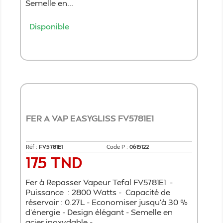
Semelle en...
Disponible
Ajouter au panier
FER A VAP EASYGLISS FV5781E1
Réf :
FV5781E1
Code P :
0615122
175 TND
Prix
Fer à Repasser Vapeur Tefal FV5781E1 -
Puissance : 2800 Watts - Capacité de
réservoir : 0.27L - Economiser jusqu'à 30 %
d'énergie - Design élégant - Semelle en
acier inoxydable -...