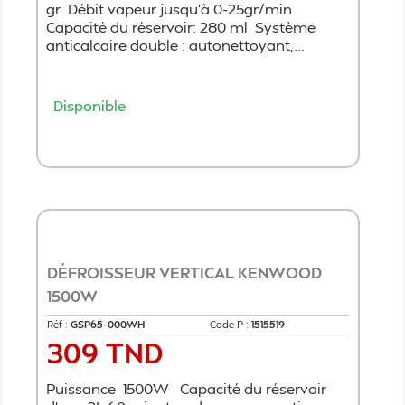
gr Débit vapeur jusqu'à 0-25gr/min
Capacité du réservoir: 280 ml Système
anticalcaire double : autonettoyant,...
Disponible
Ajouter au panier
DÉFROISSEUR VERTICAL KENWOOD
1500W
Réf :
GSP65-000WH
Code P :
1515519
309 TND
Prix
Puissance 1500W Capacité du réservoir