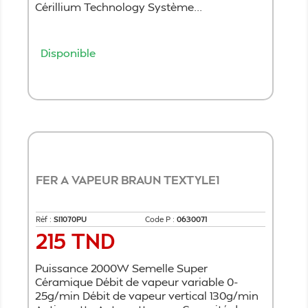
Cérillium Technology Système...
Disponible
Ajouter au panier
FER A VAPEUR BRAUN TEXTYLE1
Réf :
SI1070PU
Code P :
0630071
215 TND
Prix
Puissance 2000W Semelle Super
Céramique Débit de vapeur variable 0-
25g/min Débit de vapeur vertical 130g/min