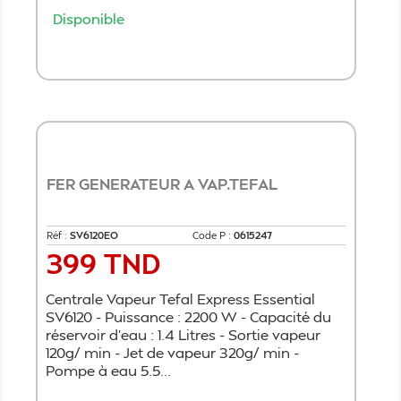
Disponible
Ajouter au panier
FER GENERATEUR A VAP.TEFAL
Réf :
SV6120EO
Code P :
0615247
399 TND
Prix
Centrale Vapeur Tefal Express Essential
SV6120 - Puissance : 2200 W - Capacité du
réservoir d'eau : 1.4 Litres - Sortie vapeur
120g/ min - Jet de vapeur 320g/ min -
Pompe à eau 5.5...