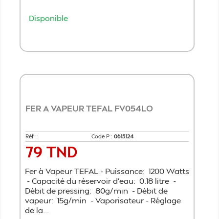
Disponible
Ajouter au panier
FER A VAPEUR TEFAL FV054LO
Réf :
Code P :
0615124
79 TND
Prix
Fer à Vapeur TEFAL - Puissance: 1200 Watts
- Capacité du réservoir d’eau: 0.18 litre -
Débit de pressing: 80g/min - Débit de
vapeur: 15g/min - Vaporisateur - Réglage
de la...