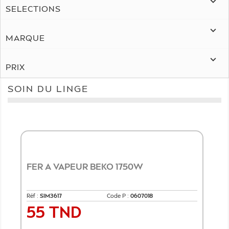

SELECTIONS

MARQUE

PRIX
SOIN DU LINGE
FER A VAPEUR BEKO 1750W
Réf :
SIM3617
Code P :
0607018
55 TND
Prix