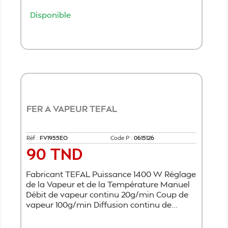
Disponible
Ajouter au panier
FER A VAPEUR TEFAL
Réf :
FV1955EO
Code P :
0615126
90 TND
Prix
Fabricant TEFAL Puissance 1400 W Réglage
de la Vapeur et de la Température Manuel
Débit de vapeur continu 20g/min Coup de
vapeur 100g/min Diffusion continu de...