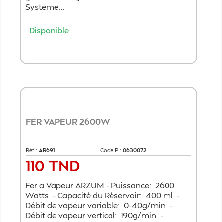
Système...
Disponible
Ajouter au panier
FER VAPEUR 2600W
Réf :
AR691
Code P :
0630072
110 TND
Prix
Fer a Vapeur ARZUM - Puissance: 2600
Watts - Capacité du Réservoir: 400 ml -
Débit de vapeur variable: 0-40g/min -
Débit de vapeur vertical: 190g/min -