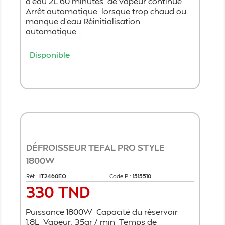
d'eau 2L 60 minutes de vapeur continue
Arrêt automatique lorsque trop chaud ou
manque d'eau Réinitialisation
automatique...
Disponible
Ajouter au panier
DÉFROISSEUR TEFAL PRO STYLE
1800W
Réf :
IT2460EO
Code P :
1515510
330 TND
Prix
Puissance 1800W Capacité du réservoir
1,8L Vapeur: 35gr / min Temps de