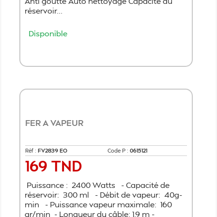
Anti goutte Auto nettoyage Capacité du
réservoir...
Disponible
Ajouter au panier
FER A VAPEUR
Réf :
FV2839 EO
Code P :
0615121
169 TND
Prix
Puissance : 2400 Watts - Capacité de
réservoir: 300 ml - Débit de vapeur: 40g-
min - Puissance vapeur maximale: 160
gr/min - Longueur du câble: 1.9 m -