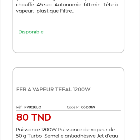
chauffe: 45 sec Autonomie: 60 min Tête à
vapeur: plastique Filtre...
Disponible
Ajouter au panier
FER A VAPEUR TEFAL 1200W
Réf :
FV1026LO
Code P :
0615069
80 TND
Prix
Puissance 1200W Puissance de vapeur de
50 g Turbo Semelle antiadhésive Jet d’eau