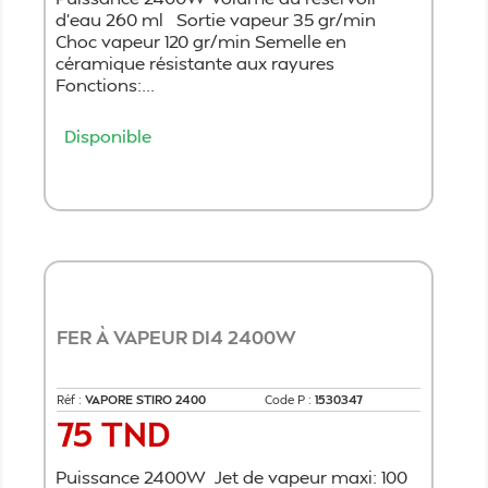
d'eau 260 ml Sortie vapeur 35 gr/min
Choc vapeur 120 gr/min Semelle en
céramique résistante aux rayures
Fonctions:...
Disponible
Ajouter au panier
FER À VAPEUR DI4 2400W
Réf :
VAPORE STIRO 2400
Code P :
1530347
75 TND
Prix
Puissance 2400W Jet de vapeur maxi: 100