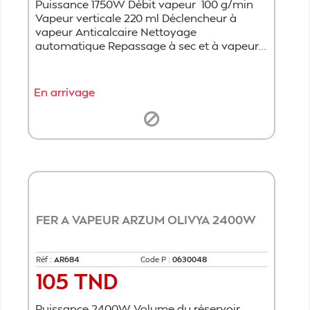
Puissance 1750W Débit vapeur 100 g/min
Vapeur verticale 220 ml Déclencheur à
vapeur Anticalcaire Nettoyage
automatique Repassage à sec et à vapeur...
En arrivage
FER A VAPEUR ARZUM OLIVYA 2400W
Réf :
AR684
Code P :
0630048
105 TND
Prix
Puissance 2400W Volume du réservoir