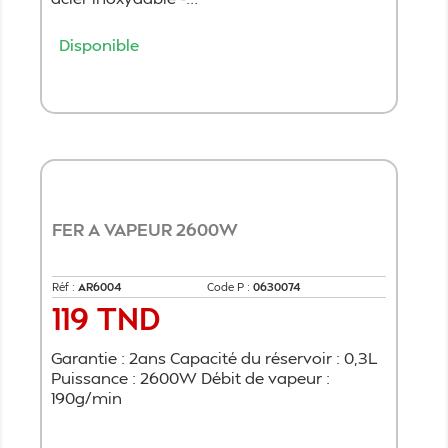
Disponible
Ajouter au panier
FER A VAPEUR 2600W
Réf :
AR6004
Code P :
0630074
119 TND
Prix
Garantie : 2ans Capacité du réservoir : 0,3L
Puissance : 2600W Débit de vapeur :
190g/min