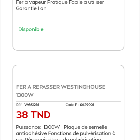
Fer à vapeur Pratique Facile à utiliser
Garantie 1 an
Disponible
Ajouter au panier
FER A REPASSER WESTINGHOUSE
1300W
Réf :
WGSI261
Code P :
0629001
38 TND
Prix
Puissance: 1300W Plaque de semelle
antiadhésive Fonctions de pulvérisation à
sec Réservoir d'eau de pulvérisation