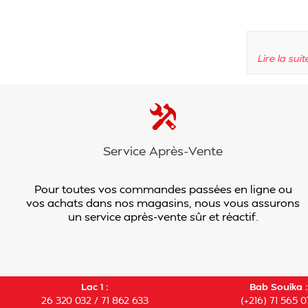
Lire la suit
Service Après-Vente
Pour toutes vos commandes passées en ligne ou
vos achats dans nos magasins, nous vous assurons
un service après-vente sûr et réactif.
Lac 1 :
Bab Souika :
26 320 032 / 71 862 633
(+216) 71 565 0