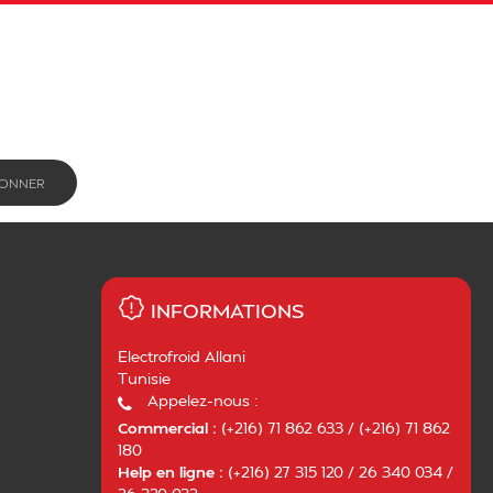
INFORMATIONS
Electrofroid Allani
Tunisie
Appelez-nous :
Commercial :
(+216) 71 862 633 / (+216) 71 862
180
Help en ligne :
(+216) 27 315 120 / 26 340 034 /