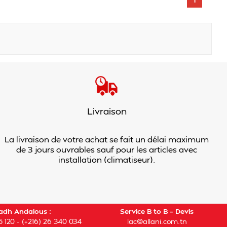
Livraison
La livraison de votre achat se fait un délai maximum
de 3 jours ouvrables sauf pour les articles avec
installation (climatiseur).
adh Andalous :
Service B to B – Devis
5 120
-
(+216) 26 340 034
lac@allani.com.tn