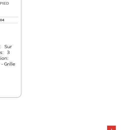
PIED
004
: Sur
es: 3
tion:
 Grille
r
1