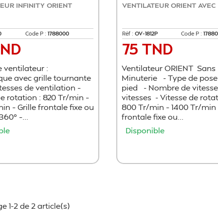
EUR INFINITY ORIENT
VENTILATEUR ORIENT AVEC 
0
Code P :
1788000
Réf :
OV-1812P
Code P :
1788
TND
75 TND
Prix
 ventilateur :
Ventilateur ORIENT Sans
ue avec grille tournante
Minuterie - Type de pose
itesses de ventilation –
pied - Nombre de vitess
e rotation : 820 Tr/min –
vitesses - Vitesse de rota
in – Grille frontale fixe ou
800 Tr/min – 1400 Tr/min -
360° –...
frontale fixe ou...
ble
Disponible
Ajouter au panier
Ajouter au panie
e 1-2 de 2 article(s)