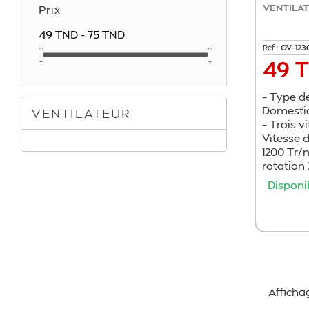
VENTILAT
Prix
49 TND - 75 TND
Réf :
OV-123
49 
Prix
– Type de
Domestiq
VENTILATEUR
– Trois v
Vitesse d
1200 Tr/m
rotation 
Disponi
Affichag