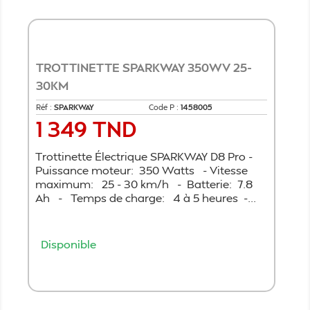
TROTTINETTE SPARKWAY 350WV 25-
30KM
Réf :
SPARKWAY
Code P :
1458005
1 349 TND
Prix
Trottinette Électrique SPARKWAY D8 Pro -
Puissance moteur: 350 Watts - Vitesse
maximum: 25 - 30 km/h - Batterie: 7.8
Ah - Temps de charge: 4 à 5 heures -...
Disponible
Ajouter au panier