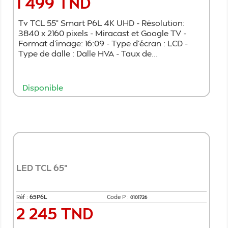
1 499 TND
Prix
Tv TCL 55" Smart P6L 4K UHD - Résolution:
3840 x 2160 pixels - Miracast et Google TV -
Format d’image: 16:09 - Type d'écran : LCD -
Type de dalle : Dalle HVA - Taux de...
Disponible
Ajouter au panier
LED TCL 65"
Réf :
65P6L
Code P :
0101726
2 245 TND
Prix