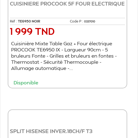
CUISINIERE PROCOOK 5F FOUR ELECTRIQUE
Réf :
TE6950 NOIR
Code P :
0337010
1 999 TND
Prix
Cuisinière Mixte Table Gaz + Four électrique
PROCOOK TE6950 IX - Largueur 90cm - 5
bruleurs Fonte - Grilles et bruleurs en fontes -
Thermostat - Sécurité Thermocouple -
Allumage automatique -...
Disponible
Ajouter au panier
SPLIT HISENSE INVER.18CH/F T3