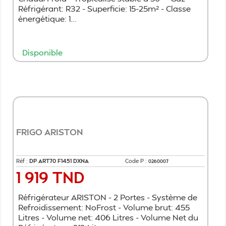
Réfrigérant: R32 - Superficie: 15-25m² - Classe
énergétique: 1...
Disponible
Ajouter au panier
FRIGO ARISTON
Réf :
DP ART70 F1451 DXNA
Code P :
0260007
1 919 TND
Prix
Réfrigérateur ARISTON - 2 Portes - Système de
Refroidissement: NoFrost - Volume brut: 455
Litres - Volume net: 406 Litres - Volume Net du