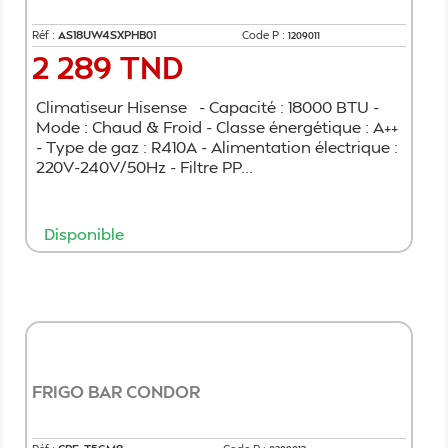
Réf :
AS18UW4SXPHB01
Code P :
1209011
2 289 TND
Prix
Climatiseur Hisense - Capacité : 18000 BTU -
Mode : Chaud & Froid - Classe énergétique : A++
- Type de gaz : R410A - Alimentation électrique :
220V-240V/50Hz - Filtre PP...
Disponible
Ajouter au panier
FRIGO BAR CONDOR