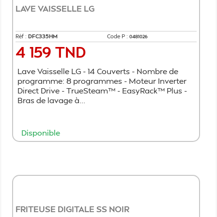
LAVE VAISSELLE LG
Réf :
DFC335HM
Code P :
0481026
4 159 TND
Prix
Lave Vaisselle LG - 14 Couverts - Nombre de
programme: 8 programmes - Moteur Inverter
Direct Drive - TrueSteam™ - EasyRack™ Plus -
Bras de lavage à...
Disponible
Ajouter au panier
FRITEUSE DIGITALE SS NOIR