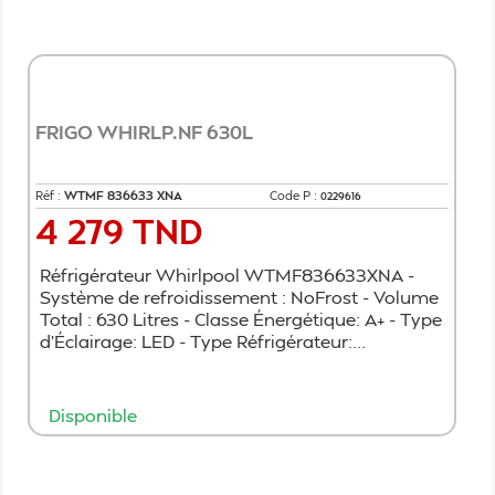
FRIGO WHIRLP.NF 630L
Réf :
WTMF 836633 XNA
Code P :
0229616
4 279 TND
Prix
Réfrigérateur Whirlpool WTMF836633XNA -
Système de refroidissement : NoFrost - Volume
Total : 630 Litres - Classe Énergétique: A+ - Type
d'Éclairage: LED - Type Réfrigérateur:...
Disponible
Ajouter au panier