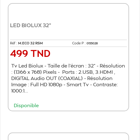
LED BIOLUX 32"
Réf :
M.ECO 32 RSM
Code P :
0155028
499 TND
Prix
Tv Led Biolux - Taille de l'écran : 32" - Résolution
: (1366 x 768) Pixels - Ports : 2.USB, 3.HDMI ,
DIGITAL Audio OUT (COAXIAL) - Résolution
Image : Full HD 1080p - Smart Tv - Contraste:
1000:1...
Disponible
Ajouter au panier