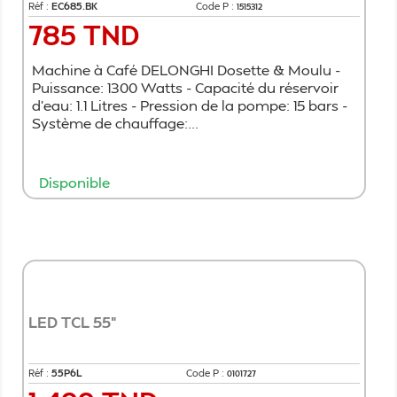
Réf :
EC685.BK
Code P :
1515312
785 TND
Prix
Machine à Café DELONGHI Dosette & Moulu -
Puissance: 1300 Watts - Capacité du réservoir
d'eau: 1.1 Litres - Pression de la pompe: 15 bars -
Système de chauffage:...
Disponible
Ajouter au panier
LED TCL 55"
Réf :
55P6L
Code P :
0101727