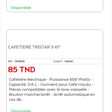
Disponible
Ajouter au panier
CAFETIERE TRISTAR 3-6T
Réf :
CM1246
Code P :
1530547
85 TND
Prix
Cafetière électrique - Puissance 600 Watts -
Capacité: 0.6 L - Convient pour Café moulu -
Pièces compatibles avec le lave-vaisselle -
Bouton marche/arrêt - Arrêt automatique en
cas de...
Disponible