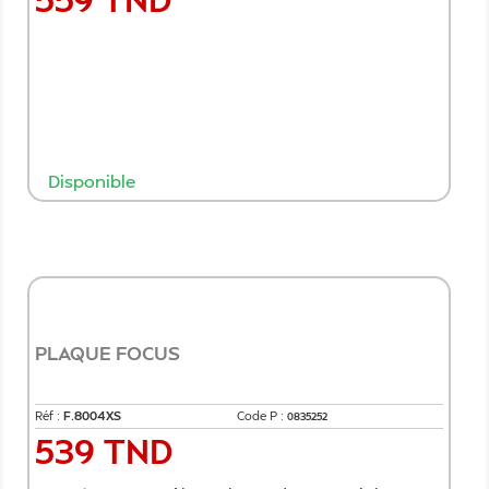
Disponible
Ajouter au panier
PLAQUE FOCUS
Réf :
F.8004XS
Code P :
0835252
539 TND
Prix