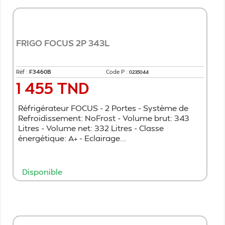
FRIGO FOCUS 2P 343L
Réf :
F3460B
Code P :
0235044
1 455 TND
Prix
Réfrigérateur FOCUS - 2 Portes - Système de
Refroidissement: NoFrost - Volume brut: 343
Litres - Volume net: 332 Litres - Classe
énergétique: A+ - Eclairage...
Disponible
Ajouter au panier