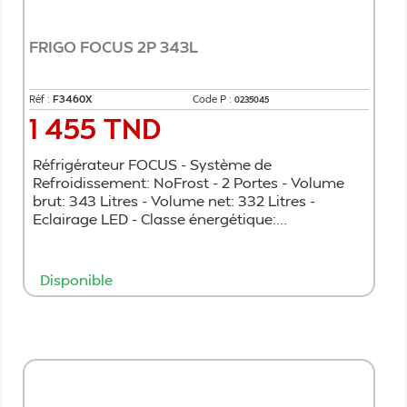
FRIGO FOCUS 2P 343L
Réf :
F3460X
Code P :
0235045
1 455 TND
Prix
Réfrigérateur FOCUS - Système de
Refroidissement: NoFrost - 2 Portes - Volume
brut: 343 Litres - Volume net: 332 Litres -
Eclairage LED - Classe énergétique:...
Disponible
Ajouter au panier