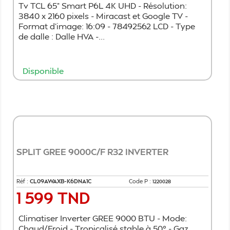
Tv TCL 65" Smart P6L 4K UHD - Résolution:
3840 x 2160 pixels - Miracast et Google TV -
Format d’image: 16:09 - 78492562 LCD - Type
de dalle : Dalle HVA -...
Disponible
Ajouter au panier
SPLIT GREE 9000C/F R32 INVERTER
Réf :
CL09AWAXB-K6DNA1C
Code P :
1220028
1 599 TND
Prix
Climatiser Inverter GREE 9000 BTU - Mode:
Chaud/Froid - Tropicalisé stable à 50° - Gaz