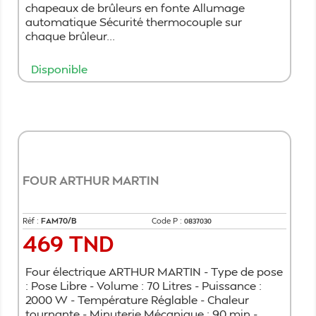
chapeaux de brûleurs en fonte Allumage
automatique Sécurité thermocouple sur
chaque brûleur...
Disponible
Ajouter au panier
FOUR ARTHUR MARTIN
Réf :
FAM70/B
Code P :
0837030
469 TND
Prix
Four électrique ARTHUR MARTIN - Type de pose
: Pose Libre - Volume : 70 Litres - Puissance :
2000 W - Température Réglable - Chaleur
tournante - Minuterie Mécanique : 90 min -...