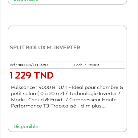
Ajouter au panier
SPLIT BIOLUX M. INVERTER
Réf :
9000CH/F/T3/252
Code P :
1255034
1 229 TND
Prix
Puissance : 9000 BTU/h – Idéal pour chambre &
petit salon (10 à 20 m²) / Technologie Inverter /
Mode : Chaud & Froid / Compresseur Haute
Performance T3 Tropicalisé – clim plus...
Disponible
Ajouter au panier