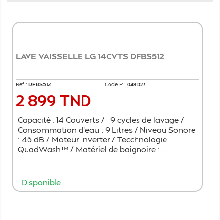
LAVE VAISSELLE LG 14CVTS DFBS512
Réf :
DFBS512
Code P :
0481027
2 899 TND
Prix
Capacité : 14 Couverts / 9 cycles de lavage /
Consommation d'eau : 9 Litres / Niveau Sonore
: 46 dB / Moteur Inverter / Tecchnologie
QuadWash™ / Matériel de baignoire :...
Disponible
Ajouter au panier