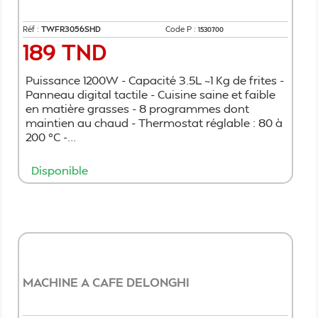
Réf :
TWFR3056SHD
Code P :
1530700
189 TND
Prix
Puissance 1200W - Capacité 3.5L ~1 Kg de frites -
Panneau digital tactile - Cuisine saine et faible
en matière grasses - 8 programmes dont
maintien au chaud - Thermostat réglable : 80 à
200 °C -...
Disponible
Ajouter au panier
MACHINE A CAFE DELONGHI