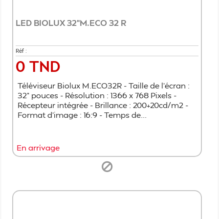
LED BIOLUX 32"M.ECO 32 R
Réf :
0 TND
Prix
Téléviseur Biolux M.ECO32R - Taille de l'écran :
32" pouces - Résolution : 1366 x 768 Pixels -
Récepteur intégrée - Brillance : 200+20cd/m2 -
Format d'image : 16:9 - Temps de...
En arrivage