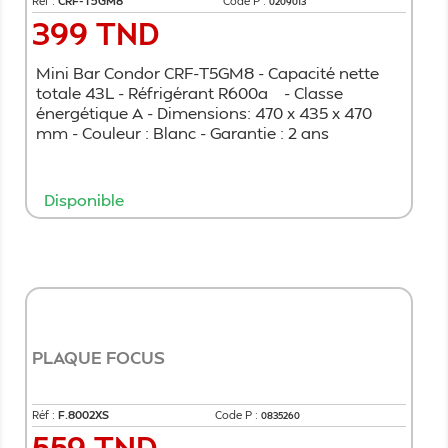
Réf :
CRF-T5GM8
Code P :
0209013
399 TND
Prix
Mini Bar Condor CRF-T5GM8 - Capacité nette
totale 43L - Réfrigérant R600a - Classe
énergétique A - Dimensions: 470 x 435 x 470
mm - Couleur : Blanc - Garantie : 2 ans
Disponible
Ajouter au panier
PLAQUE FOCUS
Réf :
F.8002XS
Code P :
0835260
559 TND
Prix