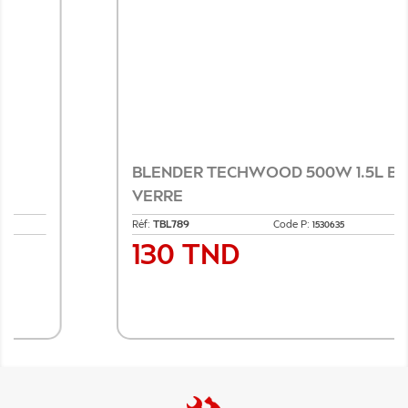
BLENDER TECHWOOD 500W 1.5L BOL
VERRE
Réf:
TBL789
Code P:
1530635
130 TND
Prix
Ajouter au panier