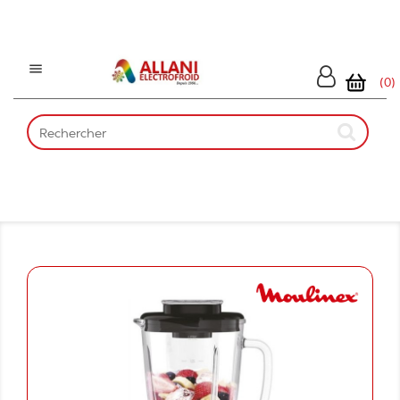

(0)