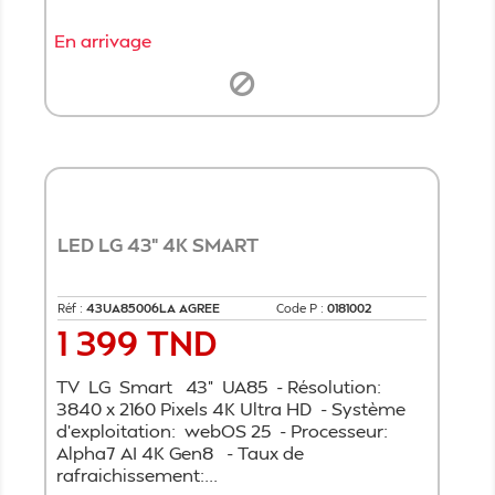
En arrivage
LED LG 43" 4K SMART
Réf :
43UA85006LA AGREE
Code P :
0181002
1 399 TND
Prix
TV LG Smart 43" UA85 - Résolution:
3840 x 2160 Pixels 4K Ultra HD - Système
d'exploitation: webOS 25 - Processeur:
Alpha7 AI 4K Gen8 - Taux de
rafraichissement:...