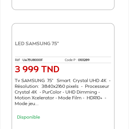
Ajouter au panier
LED SAMSUNG 75"
Réf :
UA75U8000F
Code P :
0101289
3 999 TND
Prix
Tv SAMSUNG 75" Smart Crystal UHD 4K -
Résolution: 3840x2160 pixels - Processeur
Crystal 4K - PurColor - UHD Dimming -
Motion Xcelerator - Mode Film - HDR10+ -
Mode jeu...
Disponible
Ajouter au panier