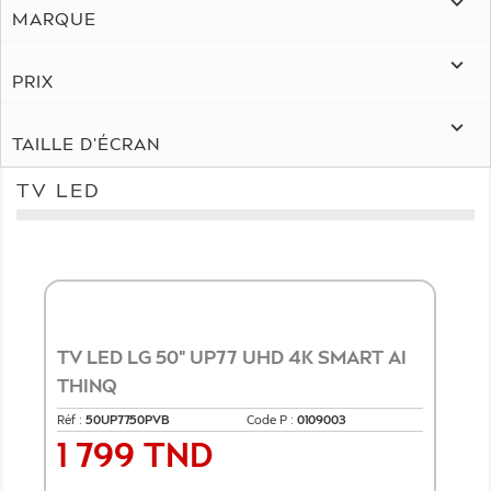

MARQUE

PRIX

TAILLE D'ÉCRAN
TV LED
TV LED LG 50" UP77 UHD 4K SMART AI
THINQ
Réf :
50UP7750PVB
Code P :
0109003
1 799 TND
Prix