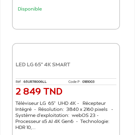
Disponible
Ajouter au panier
LED LG 65" 4K SMART
Réf :
65UR78006LL
Code P :
0181003
2 849 TND
Prix
Téléviseur LG 65" UHD 4K - Récepteur
Intégré - Résolution: 3840 x 2160 pixels -
Système d'exploitation: webOS 23 -
Processeur α5 AI 4K Gen6 - Technologie:
HDR 10,...