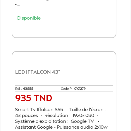
-...
Disponible
Ajouter au panier
LED IFFALCON 43"
Réf :
43S55
Code P :
0101279
935 TND
Prix
Smart Tv Iffalcon S55 - Taille de l'écran :
43 pouces - Résolution : 1920×1080 -
Système d'exploitation : Google TV -
Assistant Google - Puissance audio 2x10w