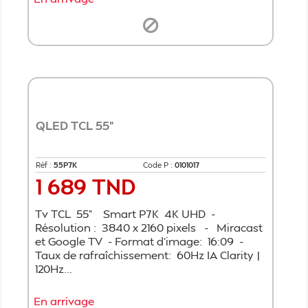
QLED TCL 55"
Réf :
55P7K
Code P :
0101017
1 689 TND
Prix
Tv TCL 55" Smart P7K 4K UHD -
Résolution : 3840 x 2160 pixels - Miracast
et Google TV - Format d’image: 16:09 -
Taux de rafraîchissement: 60Hz IA Clarity |
120Hz...
En arrivage