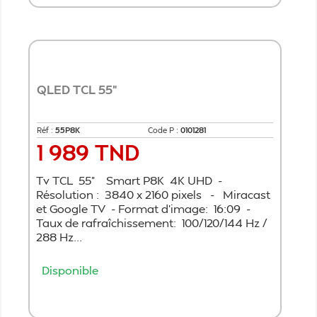
QLED TCL 55"
Réf :
55P8K
Code P :
0101281
1 989 TND
Prix
Tv TCL 55" Smart P8K 4K UHD -
Résolution : 3840 x 2160 pixels - Miracast
et Google TV - Format d’image: 16:09 -
Taux de rafraîchissement: 100/120/144 Hz /
288 Hz...
Disponible
Ajouter au panier