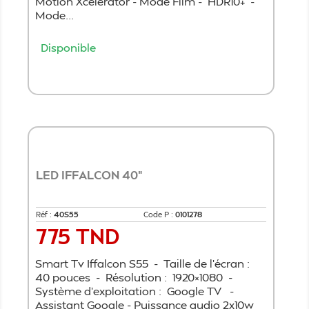
Motion Xcelerator - Mode Film - HDR10+ -
Mode...
Disponible
Ajouter au panier
LED IFFALCON 40"
Réf :
40S55
Code P :
0101278
775 TND
Prix
Smart Tv Iffalcon S55 - Taille de l'écran :
40 pouces - Résolution : 1920×1080 -
Système d'exploitation : Google TV -
Assistant Google - Puissance audio 2x10w