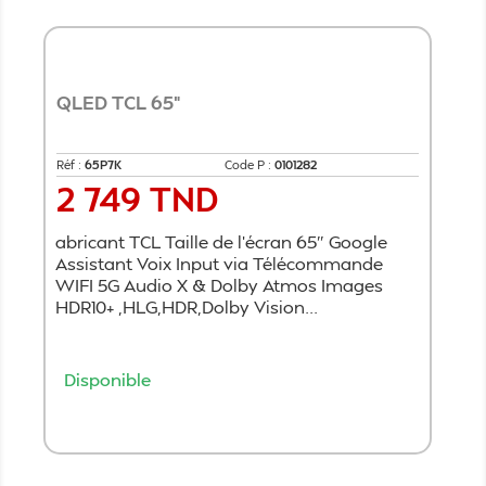
QLED TCL 65"
Réf :
65P7K
Code P :
0101282
2 749 TND
Prix
abricant TCL Taille de l’écran 65″ Google
Assistant Voix Input via Télécommande
WIFI 5G Audio X & Dolby Atmos Images
HDR10+ ,HLG,HDR,Dolby Vision...
Disponible
Ajouter au panier