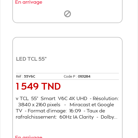
En arrivage
LED TCL 55"
Réf :
55V6C
Code P :
0101284
1 549 TND
Prix
v TCL 55" Smart V6C 4K UHD - Résolution:
3840 x 2160 pixels - Miracast et Google
TV - Format d’image: 16:09 - Taux de
rafraîchissement: 60Hz IA Clarity - Dolby...
En arrivage