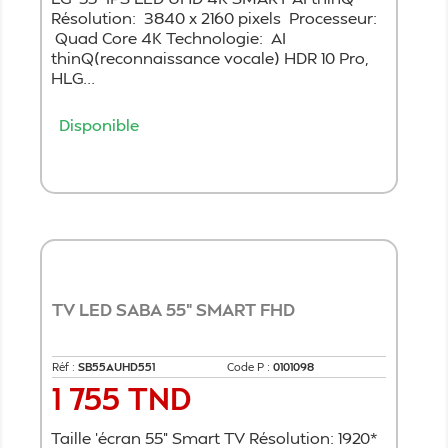
Résolution: 3840 x 2160 pixels Processeur:
Quad Core 4K Technologie: AI
thinQ(reconnaissance vocale) HDR 10 Pro,
HLG...
Disponible
Ajouter au panier
TV LED SABA 55" SMART FHD
Réf :
SB55AUHD551
Code P :
0101098
1 755 TND
Prix
Taille 'écran 55" Smart TV Résolution: 1920*