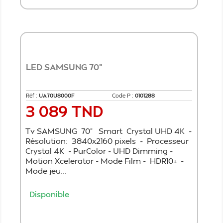
LED SAMSUNG 70"
Réf :
UA70U8000F
Code P :
0101288
3 089 TND
Prix
Tv SAMSUNG 70" Smart Crystal UHD 4K -
Résolution: 3840x2160 pixels - Processeur
Crystal 4K - PurColor - UHD Dimming -
Motion Xcelerator - Mode Film - HDR10+ -
Mode jeu...
Disponible
Ajouter au panier