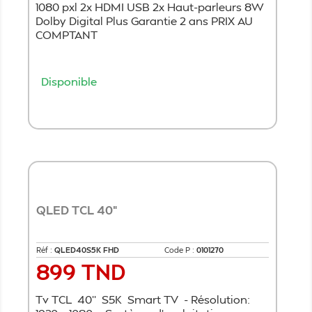
1080 pxl 2x HDMI USB 2x Haut-parleurs 8W
Dolby Digital Plus Garantie 2 ans PRIX AU
COMPTANT
Disponible
Ajouter au panier
QLED TCL 40"
Réf :
QLED40S5K FHD
Code P :
0101270
899 TND
Prix
Tv TCL 40'' S5K Smart TV - Résolution: