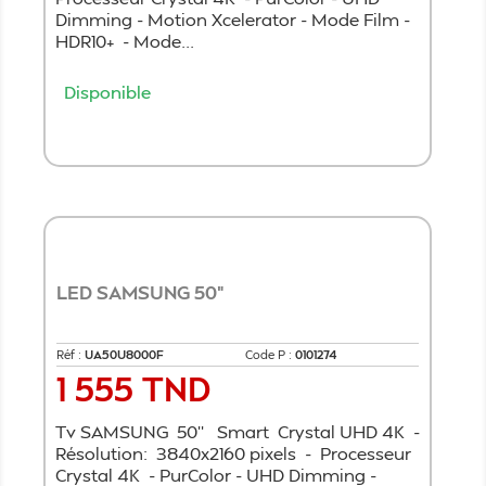
Dimming - Motion Xcelerator - Mode Film -
HDR10+ - Mode...
Disponible
Ajouter au panier
LED SAMSUNG 50"
Réf :
UA50U8000F
Code P :
0101274
1 555 TND
Prix
Tv SAMSUNG 50'' Smart Crystal UHD 4K -
Résolution: 3840x2160 pixels - Processeur
Crystal 4K - PurColor - UHD Dimming -