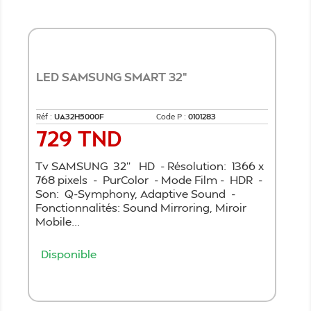
LED SAMSUNG SMART 32"
Réf :
UA32H5000F
Code P :
0101283
729 TND
Prix
Tv SAMSUNG 32'' HD - Résolution: 1366 x
768 pixels - PurColor - Mode Film - HDR -
Son: Q-Symphony, Adaptive Sound -
Fonctionnalités: Sound Mirroring, Miroir
Mobile...
Disponible
Ajouter au panier