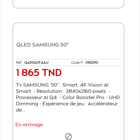
QLED SAMSUNG 50"
Réf :
QA50Q7FAAU
Code P :
0101290
1 865 TND
Prix
Tv SAMSUNG 50'' Smart 4K Vision AI
Smart - Résolution: 3840x2160 pixels -
Processeur AI Q4 - Color Booster Pro - UHD
Dimming - Expérience de jeu: Accélérateur
de...
En arrivage