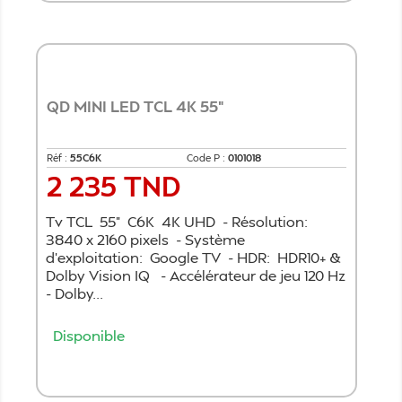
QD MINI LED TCL 4K 55"
Réf :
55C6K
Code P :
0101018
2 235 TND
Prix
Tv TCL 55" C6K 4K UHD - Résolution:
3840 x 2160 pixels - Système
d'exploitation: Google TV - HDR: HDR10+ &
Dolby Vision IQ - Accélérateur de jeu 120 Hz
- Dolby...
Disponible
Ajouter au panier