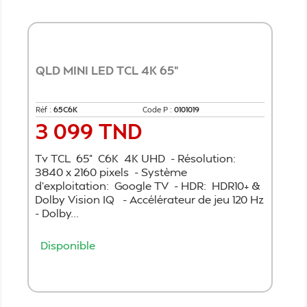
QLD MINI LED TCL 4K 65"
Réf :
65C6K
Code P :
0101019
3 099 TND
Prix
Tv TCL 65" C6K 4K UHD - Résolution:
3840 x 2160 pixels - Système
d'exploitation: Google TV - HDR: HDR10+ &
Dolby Vision IQ - Accélérateur de jeu 120 Hz
- Dolby...
Disponible
Ajouter au panier