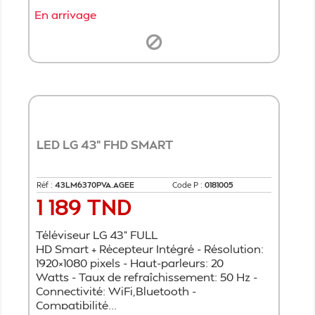
En arrivage
LED LG 43" FHD SMART
Réf :
43LM6370PVA.AGEE
Code P :
0181005
1 189 TND
Prix
Téléviseur LG 43" FULL
HD Smart + Récepteur Intégré - Résolution:
1920×1080 pixels - Haut-parleurs: 20
Watts - Taux de refraîchissement: 50 Hz -
Connectivité: WiFi,Bluetooth -
Compatibilité...