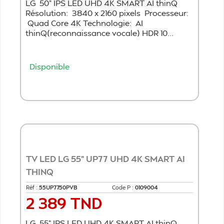
LG 50" IPS LED UHD 4K SMART AI thinQ
Résolution: 3840 x 2160 pixels Processeur:
Quad Core 4K Technologie: AI
thinQ(reconnaissance vocale) HDR 10...
Disponible
Ajouter au panier
TV LED LG 55" UP77 UHD 4K SMART AI
THINQ
Réf :
55UP7750PVB
Code P :
0109004
2 389 TND
Prix
LG 55" IPS LED UHD 4K SMART AI thinQ