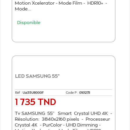
Motion Xcelerator - Mode Film - HDR10+ -
Mode...
Disponible
Ajouter au panier
LED SAMSUNG 55"
Réf :
UA55U8000F
Code P :
0101275
1 735 TND
Prix
Tv SAMSUNG 55'' Smart Crystal UHD 4K -
Résolution: 3840x2160 pixels - Processeur
Crystal 4K - PurColor - UHD Dimming -