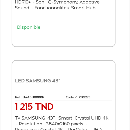
HDR10+ - Son: Q-Symphony, Adaptive
Sound - Fonctionnalités: Smart Hub,...
Disponible
Ajouter au panier
LED SAMSUNG 43"
Réf :
UA43U8000F
Code P :
0101273
1 215 TND
Prix
Tv SAMSUNG 43'' Smart Crystal UHD 4K
- Résolution: 3840x2160 pixels -
Processeur Crystal 4K - PurColor - UHD