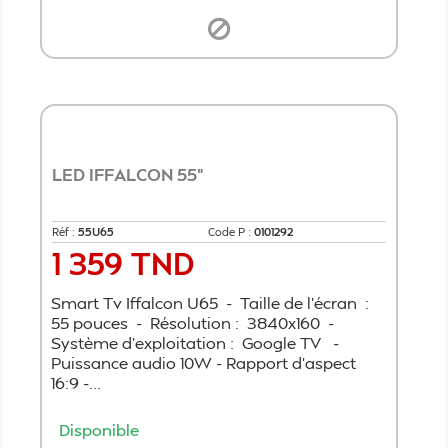
LED IFFALCON 55"
Réf :
55U65
Code P :
0101292
1 359 TND
Prix
Smart Tv Iffalcon U65 - Taille de l'écran :
55 pouces - Résolution : 3840x160 -
Système d'exploitation : Google TV -
Puissance audio 10W - Rapport d'aspect
16:9 -...
Disponible