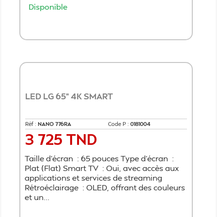
Disponible
Ajouter au panier
LED LG 65" 4K SMART
Réf :
NANO 776RA
Code P :
0181004
3 725 TND
Prix
Taille d’écran : 65 pouces Type d’écran :
Plat (Flat) Smart TV : Oui, avec accès aux
applications et services de streaming
Rétroéclairage : OLED, offrant des couleurs
et un...