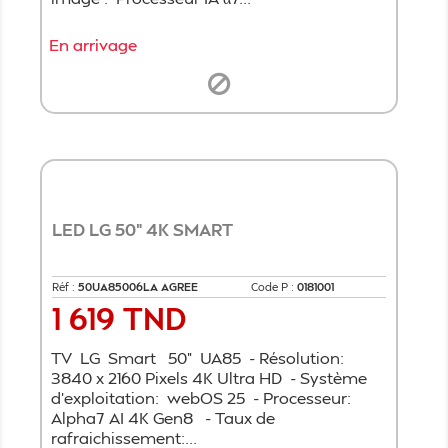
En arrivage
LED LG 50" 4K SMART
Réf :
50UA85006LA AGREE
Code P :
0181001
1 619 TND
Prix
TV LG Smart 50" UA85 - Résolution:
3840 x 2160 Pixels 4K Ultra HD - Système
d'exploitation: webOS 25 - Processeur:
Alpha7 AI 4K Gen8 - Taux de
rafraichissement:...