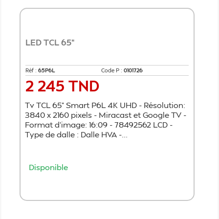
LED TCL 65"
Réf :
65P6L
Code P :
0101726
2 245 TND
Prix
Tv TCL 65" Smart P6L 4K UHD - Résolution:
3840 x 2160 pixels - Miracast et Google TV -
Format d’image: 16:09 - 78492562 LCD -
Type de dalle : Dalle HVA -...
Disponible
Ajouter au panier