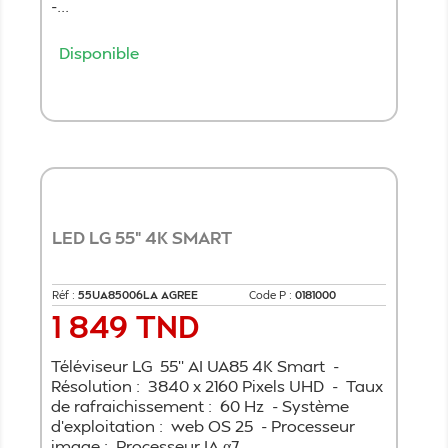
-...
Disponible
Ajouter au panier
LED LG 55" 4K SMART
Réf :
55UA85006LA AGREE
Code P :
0181000
1 849 TND
Prix
Téléviseur LG 55'' AI UA85 4K Smart -
Résolution : 3840 x 2160 Pixels UHD - Taux
de rafraichissement : 60 Hz - Système
d'exploitation : web OS 25 - Processeur
image : Processeur IA α7...