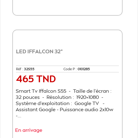
Ajouter au panier
LED IFFALCON 32"
Réf :
32S55
Code P :
0101285
465 TND
Prix
Smart Tv Iffalcon S55 - Taille de l'écran :
32 pouces - Résolution : 1920×1080 -
Système d'exploitation : Google TV -
Assistant Google - Puissance audio 2x10w
-...
En arrivage