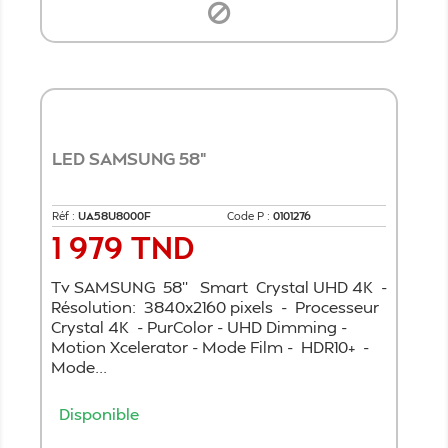
LED SAMSUNG 58"
Réf :
UA58U8000F
Code P :
0101276
1 979 TND
Prix
Tv SAMSUNG 58'' Smart Crystal UHD 4K -
Résolution: 3840x2160 pixels - Processeur
Crystal 4K - PurColor - UHD Dimming -
Motion Xcelerator - Mode Film - HDR10+ -
Mode...
Disponible