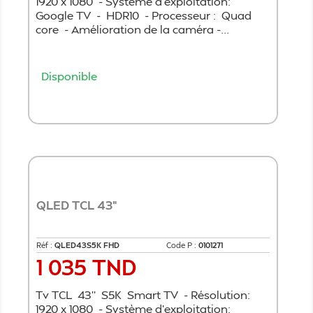
1920 x 1080 - Système d'exploitation:
Google TV - HDR10 - Processeur : Quad
core - Amélioration de la caméra -...
Disponible
Ajouter au panier
QLED TCL 43"
Réf :
QLED43S5K FHD
Code P :
0101271
1 035 TND
Prix
Tv TCL 43'' S5K Smart TV - Résolution:
1920 x 1080 - Système d'exploitation: