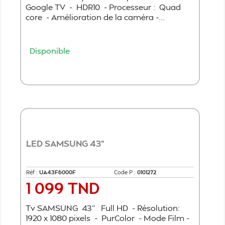
Google TV - HDR10 - Processeur : Quad
core - Amélioration de la caméra -...
Disponible
Ajouter au panier
LED SAMSUNG 43"
Réf :
UA43F6000F
Code P :
0101272
1 099 TND
Prix
Tv SAMSUNG 43'' Full HD - Résolution:
1920 x 1080 pixels - PurColor - Mode Film -