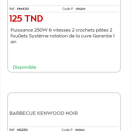
Réf :
HM430
Code P :
1515209
125 TND
Prix
Puissance 250W 6 vitesses 2 crochets pâtes 2
fou0ets Système rotation de la cuve Garantie 1
an
Disponible
Ajouter au panier
BARBECUE KENWOOD NOIR
Réf :
HG230
Code P :
1515302