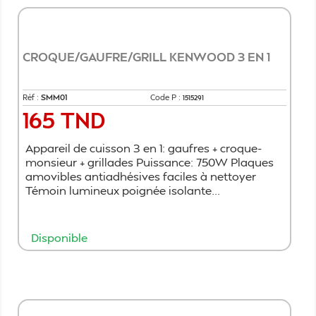
CROQUE/GAUFRE/GRILL KENWOOD 3 EN 1
Réf :
​SMM01
Code P :
1515291
165 TND
Prix
Appareil de cuisson 3 en 1: gaufres + croque-
monsieur + grillades Puissance: 750W Plaques
amovibles antiadhésives faciles à nettoyer
Témoin lumineux poignée isolante...
Disponible
Ajouter au panier