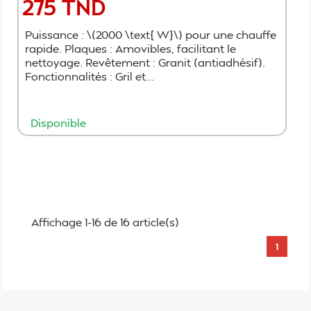
275 TND
Prix
Puissance : \(2000 \text{ W}\) pour une chauffe
rapide. Plaques : Amovibles, facilitant le
nettoyage. Revêtement : Granit (antiadhésif).
Fonctionnalités : Gril et...
Disponible
Ajouter au panier
Affichage 1-16 de 16 article(s)
1