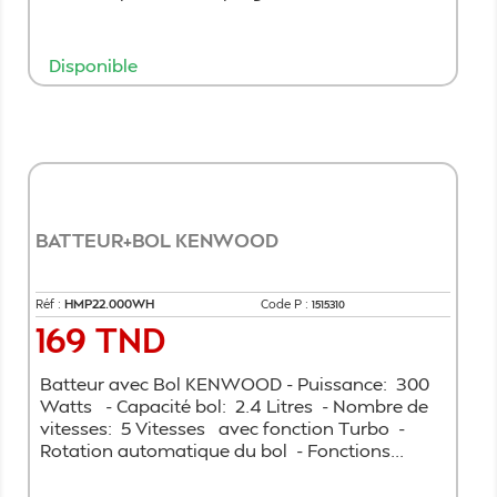
Disponible
Ajouter au panier
BATTEUR+BOL KENWOOD
Réf :
HMP22.000WH
Code P :
1515310
169 TND
Prix
Batteur avec Bol KENWOOD - Puissance: 300
Watts - Capacité bol: 2.4 Litres - Nombre de
vitesses: 5 Vitesses avec fonction Turbo -
Rotation automatique du bol - Fonctions...