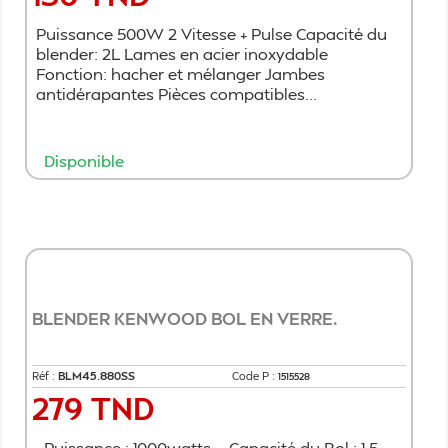
Puissance 500W 2 Vitesse + Pulse Capacité du
blender: 2L Lames en acier inoxydable
Fonction: hacher et mélanger Jambes
antidérapantes Pièces compatibles...
Disponible
Ajouter au panier
BLENDER KENWOOD BOL EN VERRE.
Réf :
BLM45.880SS
Code P :
1515528
279 TND
Prix
Puissance : 1000watts - Capacité du Bol : 1.5