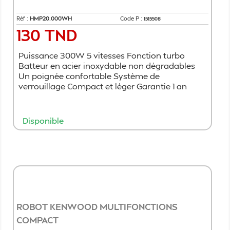
Réf :
HMP20.000WH
Code P :
1515508
130 TND
Prix
Puissance 300W 5 vitesses Fonction turbo
Batteur en acier inoxydable non dégradables
Un poignée confortable Système de
verrouillage Compact et léger Garantie 1 an
Disponible
Ajouter au panier
ROBOT KENWOOD MULTIFONCTIONS
COMPACT