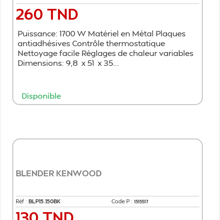
260 TND
Prix
Puissance: 1700 W Matériel en Métal Plaques
antiadhésives Contrôle thermostatique
Nettoyage facile Réglages de chaleur variables
Dimensions: 9,8 x 51 x 35...
Disponible
Ajouter au panier
BLENDER KENWOOD
Réf :
BLP15.150BK
Code P :
1515517
130 TND
Prix