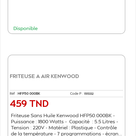
Disponible
Ajouter au panier
FRITEUSE A AIR KENWOOD
Réf :
HFP50 000BK
Code P :
1515332
459 TND
Prix
Friteuse Sans Huile Kenwood HFP50.000BK -
Puissance : 1800 Watts - Capacité : 5.5 Litres -
Tension : 220V - Matériel : Plastique - Contrôle
de la température - 7 programmations - écran...