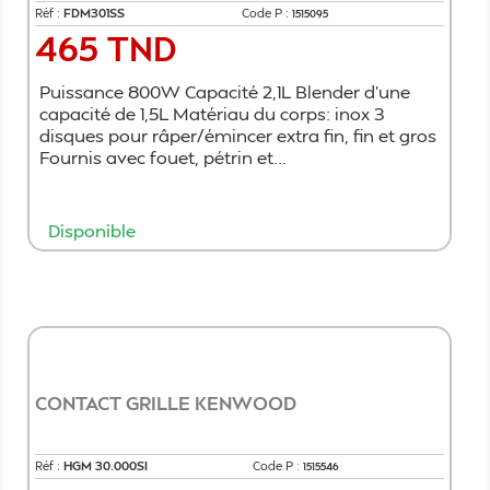
Réf :
FDM301SS
Code P :
1515095
465 TND
Prix
Puissance 800W Capacité 2,1L Blender d'une
capacité de 1,5L Matériau du corps: inox 3
disques pour râper/émincer extra fin, fin et gros
Fournis avec fouet, pétrin et...
Disponible
Ajouter au panier
CONTACT GRILLE KENWOOD
Réf :
HGM 30.000SI
Code P :
1515546