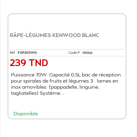
RÂPE-LÉGUMES KENWOOD BLANC
Réf :
FGP203WG
Code P :
1515324
239 TND
Prix
Puissance 70W Capacité 0,5L bac de réception
pour spirales de fruits et légumes 3 lames en
inox amovibles (pappadelle, linguine,
tagliatelles) Système...
Disponible
Ajouter au panier