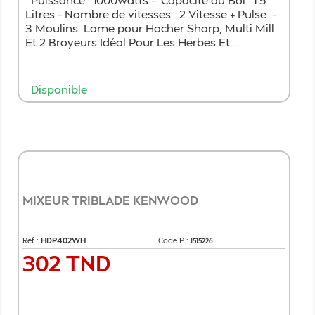
Litres - Nombre de vitesses : 2 Vitesse + Pulse -
3 Moulins: Lame pour Hacher Sharp, Multi Mill
Et 2 Broyeurs Idéal Pour Les Herbes Et...
Disponible
Ajouter au panier
MIXEUR TRIBLADE KENWOOD
Réf :
HDP402WH
Code P :
1515226
302 TND
Prix