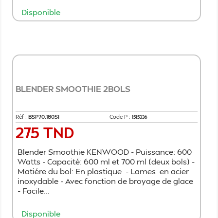
Disponible
Ajouter au panier
BLENDER SMOOTHIE 2BOLS
Réf :
BSP70.180SI
Code P :
1515336
275 TND
Prix
Blender Smoothie KENWOOD - Puissance: 600
Watts - Capacité: 600 ml et 700 ml (deux bols) -
Matiére du bol: En plastique - Lames en acier
inoxydable - Avec fonction de broyage de glace
- Facile...
Disponible