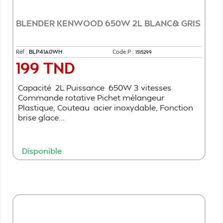
BLENDER KENWOOD 650W 2L BLANC& GRIS
Réf :
BLP41A0WH
Code P :
1515299
199 TND
Prix
Capacité 2L Puissance 650W 3 vitesses
Commande rotative Pichet mélangeur
Plastique, Couteau acier inoxydable, Fonction
brise glace...
Disponible
Ajouter au panier