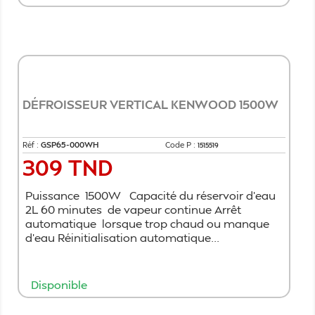
Ajouter au panier
DÉFROISSEUR VERTICAL KENWOOD 1500W
Réf :
GSP65-000WH
Code P :
1515519
309 TND
Prix
Puissance 1500W Capacité du réservoir d'eau
2L 60 minutes de vapeur continue Arrêt
automatique lorsque trop chaud ou manque
d'eau Réinitialisation automatique...
Disponible
Ajouter au panier