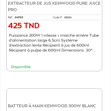
EXTRACTEUR DE JUS KENWOOD PURE JUICE
PRO
Réf :
JMP65
Code P :
1515313
425 TND
Prix
Puissance 200W 1 vitesse + marche arrière Tube
d'alimentation large 6,5cm Système
d'extraction lente Récipient à jus de 600ml
Récipient à pulpe de 600ml Dimensions: 30*...
Disponible
Ajouter au panier
BATTEUR À MAIN KENWOOD 300W BLANC