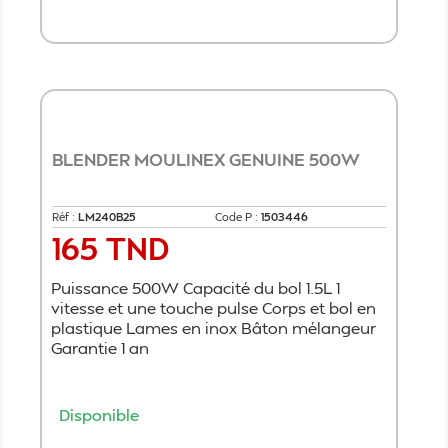
Ajouter au panier
BLENDER MOULINEX GENUINE 500W
Réf :
LM240B25
Code P :
1503446
165 TND
Prix
Puissance 500W Capacité du bol 1.5L 1
vitesse et une touche pulse Corps et bol en
plastique Lames en inox Bâton mélangeur
Garantie 1 an
Disponible