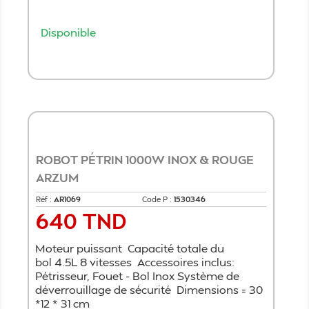
Disponible
Ajouter au panier
ROBOT PÉTRIN 1000W INOX & ROUGE
ARZUM
Réf :
AR1069
Code P :
1530346
640 TND
Prix
Moteur puissant Capacité totale du
bol 4.5L 8 vitesses Accessoires inclus:
Pétrisseur, Fouet - Bol Inox Système de
déverrouillage de sécurité Dimensions = 30
*12 * 31 cm