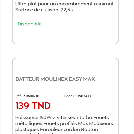
Ultra plat pour un encombrement minimal
Surface de cuisson: 22,5 x...
Disponible
Ajouter au panier
BATTEUR MOULINEX EASY MAX
Réf :
ABM11A30
Code P :
1503418
139 TND
Prix
Puissance 150W 2 vitesses + turbo Fouets
métalliques Fouets profilés Max Malaxeurs
plastiques Enrouleur cordon Bouton