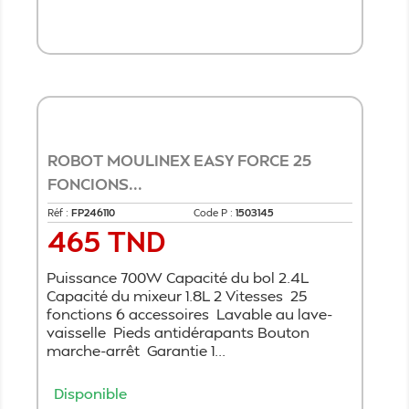
Ajouter au panier
ROBOT MOULINEX EASY FORCE 25
FONCIONS...
Réf :
FP246110
Code P :
1503145
465 TND
Prix
Puissance 700W Capacité du bol 2.4L
Capacité du mixeur 1.8L 2 Vitesses 25
fonctions 6 accessoires Lavable au lave-
vaisselle Pieds antidérapants Bouton
marche-arrêt Garantie 1...
Disponible