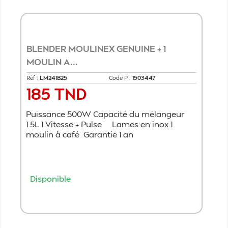
BLENDER MOULINEX GENUINE + 1
MOULIN A...
Réf :
LM241B25
Code P :
1503447
185 TND
Prix
Puissance 500W Capacité du mélangeur
1.5L 1 Vitesse + Pulse Lames en inox 1
moulin à café Garantie 1 an
Disponible
Ajouter au panier