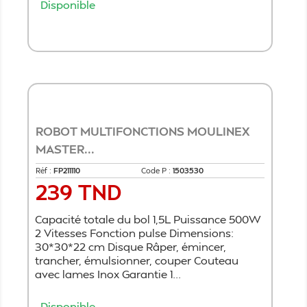
Disponible
Ajouter au panier
ROBOT MULTIFONCTIONS MOULINEX
MASTER...
Réf :
FP211110
Code P :
1503530
239 TND
Prix
Capacité totale du bol 1,5L Puissance 500W
2 Vitesses Fonction pulse Dimensions:
30*30*22 cm Disque Râper, émincer,
trancher, émulsionner, couper Couteau
avec lames Inox Garantie 1...
Disponible