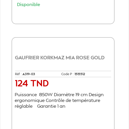
Disponible
Ajouter au panier
GAUFRIER KORKMAZ MIA ROSE GOLD
Réf :
A319-03
Code P :
1515512
124 TND
Prix
Puissance 850W Diamètre 19 cm Design
ergonomique Contrôle de température
réglable Garantie 1 an