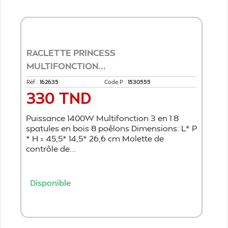
RACLETTE PRINCESS
MULTIFONCTION...
Réf :
162635
Code P :
1530555
330 TND
Prix
Puissance 1400W Multifonction 3 en 1 8
spatules en bois 8 poêlons Dimensions: L* P
* H = 45,5* 14,5* 26,6 cm Molette de
contrôle de...
Disponible
Ajouter au panier