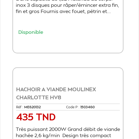
inox 3 disques pour râper/émincer extra fin,
fin et gros Fournis avec fouet, pétrin et...
Disponible
Ajouter au panier
HACHOIR A VIANDE MOULINEX
CHARLOTTE HV8
Réf :
ME620132
Code P :
1503460
435 TND
Prix
Très puissant 2000W Grand débit de viande
hachée 2,6 kg/min Design très compact