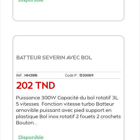
Ajouter au panier
BATTEUR SEVERIN AVEC BOL
Réf :
HM3816
Code P :
1530069
202 TND
Prix
Puissance 300W Capacité du bol rotatif 3L
5 vitesses Fonction vitesse turbo Batteur
amovible puissant avec pied support en
plastique Bol inox rotatif 2 fouets 2 crochets
Bouton...
Disponible