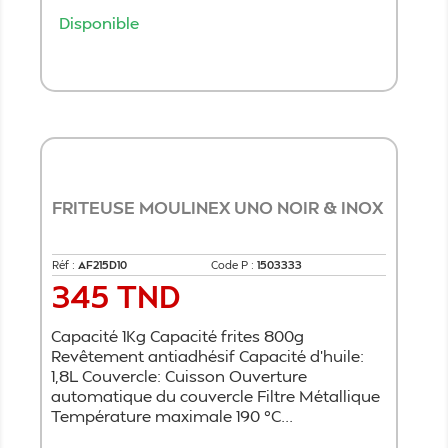
Disponible
Ajouter au panier
FRITEUSE MOULINEX UNO NOIR & INOX
Réf :
AF215D10
Code P :
1503333
345 TND
Prix
Capacité 1Kg Capacité frites 800g
Revêtement antiadhésif Capacité d'huile:
1,8L Couvercle: Cuisson Ouverture
automatique du couvercle Filtre Métallique
Température maximale 190 °C...