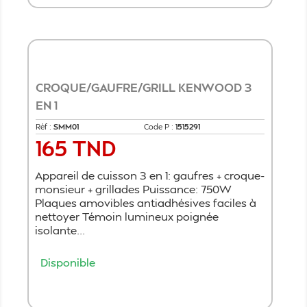
CROQUE/GAUFRE/GRILL KENWOOD 3
EN 1
Réf :
​SMM01
Code P :
1515291
165 TND
Prix
Appareil de cuisson 3 en 1: gaufres + croque-
monsieur + grillades Puissance: 750W
Plaques amovibles antiadhésives faciles à
nettoyer Témoin lumineux poignée
isolante...
Disponible
Ajouter au panier