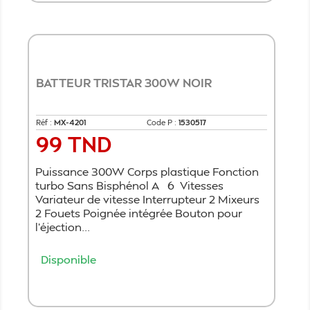
BATTEUR TRISTAR 300W NOIR
Réf :
MX-4201
Code P :
1530517
99 TND
Prix
Puissance 300W Corps plastique Fonction
turbo Sans Bisphénol A 6 Vitesses
Variateur de vitesse Interrupteur 2 Mixeurs
2 Fouets Poignée intégrée Bouton pour
l'éjection...
Disponible
Ajouter au panier