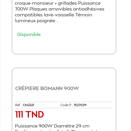
croque-monsieur + grillades Puissance
700W Plaques amovibles antiadhésives
compatibles lave-vaisselle Témoin
lumineux poignée...
Disponible
Ajouter au panier
CRËPIERE BOMANN 900W
Réf :
CM2221
Code P :
1527039
111 TND
Prix
Puissance 900W Diamètre 29 cm