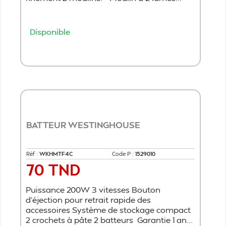
Disponible
Ajouter au panier
BATTEUR WESTINGHOUSE
Réf :
WKHMTF4C
Code P :
1529010
70 TND
Prix
Puissance 200W 3 vitesses Bouton
d'éjection pour retrait rapide des
accessoires Système de stockage compact
2 crochets à pâte 2 batteurs Garantie 1 an...