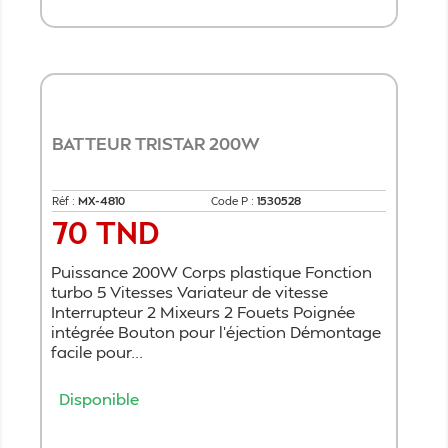
BATTEUR TRISTAR 200W
Réf :
MX-4810
Code P :
1530528
70 TND
Prix
Puissance 200W Corps plastique Fonction
turbo 5 Vitesses Variateur de vitesse
Interrupteur 2 Mixeurs 2 Fouets Poignée
intégrée Bouton pour l'éjection Démontage
facile pour...
Disponible
Ajouter au panier