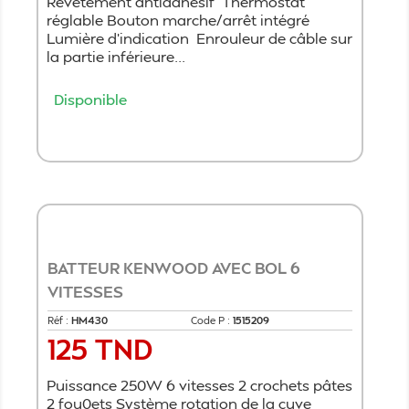
Revêtement antiadhésif Thermostat
réglable Bouton marche/arrêt intégré
Lumière d'indication Enrouleur de câble sur
la partie inférieure...
Disponible
Ajouter au panier
BATTEUR KENWOOD AVEC BOL 6
VITESSES
Réf :
HM430
Code P :
1515209
125 TND
Prix
Puissance 250W 6 vitesses 2 crochets pâtes
2 fou0ets Système rotation de la cuve