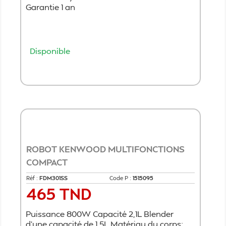
Garantie 1 an
Disponible
Ajouter au panier
ROBOT KENWOOD MULTIFONCTIONS
COMPACT
Réf :
FDM301SS
Code P :
1515095
465 TND
Prix
Puissance 800W Capacité 2,1L Blender
d'une capacité de 1,5L Matériau du corps: