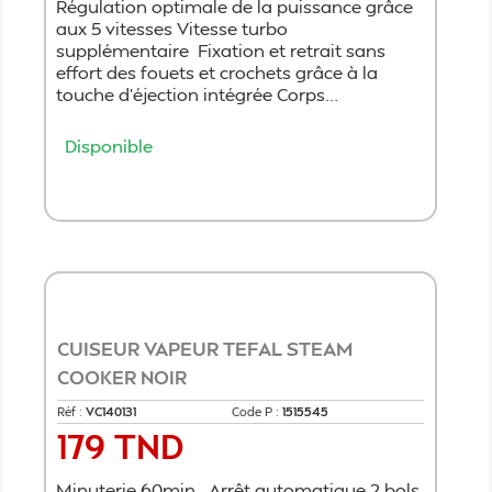
Régulation optimale de la puissance grâce
aux 5 vitesses Vitesse turbo
supplémentaire Fixation et retrait sans
effort des fouets et crochets grâce à la
touche d'éjection intégrée Corps...
Disponible
Ajouter au panier
CUISEUR VAPEUR TEFAL STEAM
COOKER NOIR
Réf :
VC140131
Code P :
1515545
179 TND
Prix
Minuterie 60min Arrêt automatique 2 bols