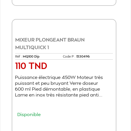
MIXEUR PLONGEANT BRAUN
MULTIQUICK 1
Réf :
MQ100 Dip
Code P :
1530496
110 TND
Prix
Puissance électrique 450W Moteur très
puissant et peu bruyant Verre doseur
600 ml Pied démontable, en plastique
Lame en inox très résistante pied anti...
Disponible
Ajouter au panier