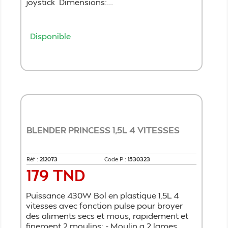
joystick Dimensions:...
Disponible
Ajouter au panier
BLENDER PRINCESS 1,5L 4 VITESSES
Réf :
212073
Code P :
1530323
179 TND
Prix
Puissance 430W Bol en plastique 1,5L 4
vitesses avec fonction pulse pour broyer
des aliments secs et mous, rapidement et
finement 2 moulins: - Moulin a 2 lames...