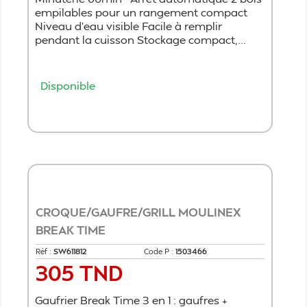
empilables pour un rangement compact
Niveau d'eau visible Facile à remplir
pendant la cuisson Stockage compact,...
Disponible
Ajouter au panier
CROQUE/GAUFRE/GRILL MOULINEX
BREAK TIME
Réf :
SW611812
Code P :
1503466
305 TND
Prix
Gaufrier Break Time 3 en 1 : gaufres +