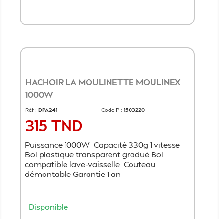
Ajouter au panier
HACHOIR LA MOULINETTE MOULINEX
1000W
Réf :
DPA241
Code P :
1503220
315 TND
Prix
Puissance 1000W Capacité 330g 1 vitesse
Bol plastique transparent gradué Bol
compatible lave-vaisselle Couteau
démontable Garantie 1 an
Disponible