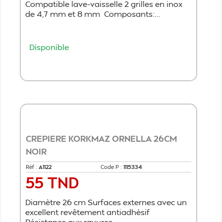
Compatible lave-vaisselle 2 grilles en inox
de 4,7 mm et 8 mm Composants:...
Disponible
Ajouter au panier
CREPIERE KORKMAZ ORNELLA 26CM
NOIR
Réf :
A1122
Code P :
1115334
55 TND
Prix
Diamètre 26 cm Surfaces externes avec un
excellent revêtement antiadhésif
Résistance aux rayures