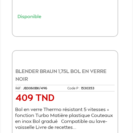
Disponible
Ajouter au panier
BLENDER BRAUN 1,75L BOL EN VERRE
NOIR
Réf :
JB3060BK/496
Code P :
1530353
409 TND
Prix
Bol en verre Thermo résistant 5 vitesses +
fonction Turbo Matière plastique Couteaux
en inox Bol gradué Compatible au lave-
vaisselle Livre de recettes...