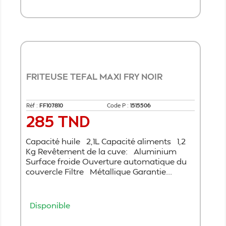
Ajouter au panier
FRITEUSE TEFAL MAXI FRY NOIR
Réf :
​FF107810
Code P :
1515506
285 TND
Prix
Capacité huile 2,1L Capacité aliments 1,2
Kg Revêtement de la cuve: Aluminium
Surface froide Ouverture automatique du
couvercle Filtre Métallique Garantie...
Disponible
Ajouter au panier