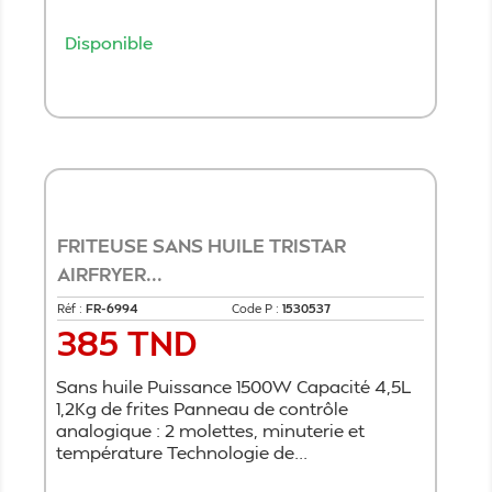
Disponible
Ajouter au panier
FRITEUSE SANS HUILE TRISTAR
AIRFRYER...
Réf :
FR-6994
Code P :
1530537
385 TND
Prix
Sans huile Puissance 1500W Capacité 4,5L
1,2Kg de frites Panneau de contrôle
analogique : 2 molettes, minuterie et
température Technologie de...