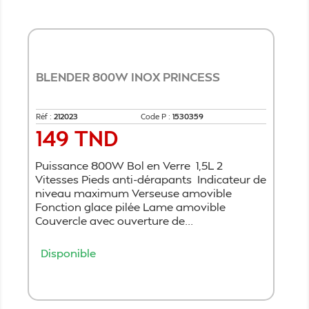
BLENDER 800W INOX PRINCESS
Réf :
212023
Code P :
1530359
149 TND
Prix
Puissance 800W Bol en Verre 1,5L 2
Vitesses Pieds anti-dérapants Indicateur de
niveau maximum Verseuse amovible
Fonction glace pilée Lame amovible
Couvercle avec ouverture de...
Disponible
Ajouter au panier