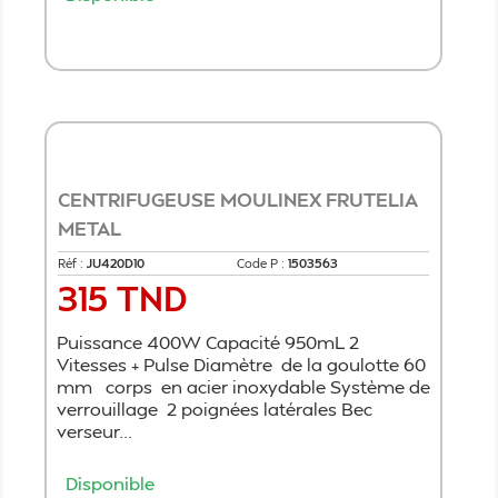
Ajouter au panier
CENTRIFUGEUSE MOULINEX FRUTELIA
METAL
Réf :
JU420D10
Code P :
1503563
315 TND
Prix
Puissance 400W Capacité 950mL 2
Vitesses + Pulse Diamètre de la goulotte 60
mm corps en acier inoxydable Système de
verrouillage 2 poignées latérales Bec
verseur...
Disponible