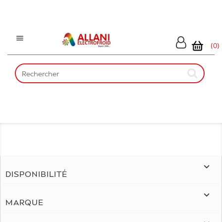

(0)

DISPONIBILITÉ

MARQUE