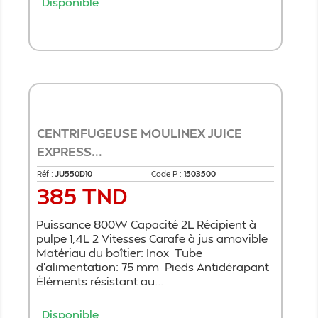
Disponible
Ajouter au panier
CENTRIFUGEUSE MOULINEX JUICE
EXPRESS...
Réf :
JU550D10
Code P :
1503500
385 TND
Prix
Puissance 800W Capacité 2L Récipient à
pulpe 1,4L 2 Vitesses Carafe à jus amovible
Matériau du boîtier: Inox Tube
d’alimentation: 75 mm Pieds Antidérapant
Éléments résistant au...
Disponible