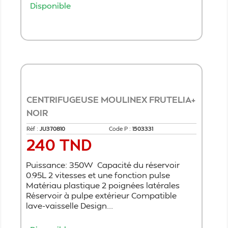
Disponible
Ajouter au panier
CENTRIFUGEUSE MOULINEX FRUTELIA+
NOIR
Réf :
JU370810
Code P :
1503331
240 TND
Prix
Puissance: 350W Capacité du réservoir
0.95L 2 vitesses et une fonction pulse
Matériau plastique 2 poignées latérales
Réservoir à pulpe extérieur Compatible
lave-vaisselle Design...