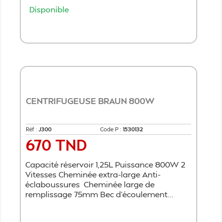
Disponible
Ajouter au panier
CENTRIFUGEUSE BRAUN 800W
Réf :
J300
Code P :
1530132
670 TND
Prix
Capacité réservoir 1,25L Puissance 800W 2
Vitesses Cheminée extra-large Anti-
éclaboussures Cheminée large de
remplissage 75mm Bec d'écoulement...