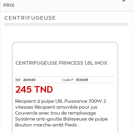

PRIX
CENTRIFUGEUSE
CENTRIFUGEUSE PRINCESS 1,8L INOX
Réf :
203040
Code P :
1530315
245 TND
Prix
Récipient à pulpe 1,8L Puissance 700W 2
vitesses Récipient amovible pour jus
Couvercle avec trou de remplissage
Système anti-goutte Balayeuse de pulpe
Bouton marche-arrêt Pieds...