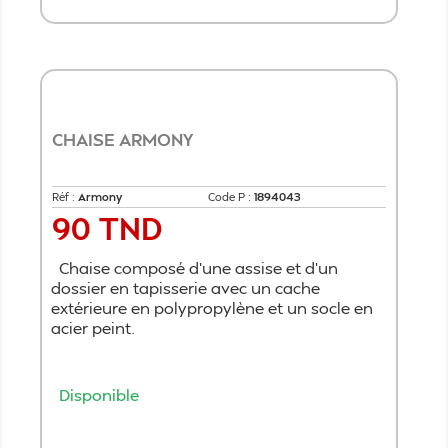
CHAISE ARMONY
Réf :
Armony
Code P :
1894043
90 TND
Prix
Chaise composé d’une assise et d’un
dossier en tapisserie avec un cache
extérieure en polypropylène et un socle en
acier peint.
Disponible
Ajouter au panier