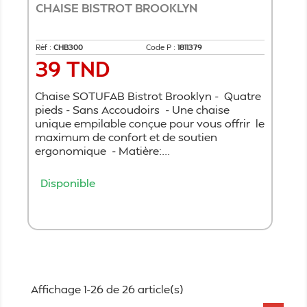
CHAISE BISTROT BROOKLYN
Réf :
CHB300
Code P :
1811379
39 TND
Prix
Chaise SOTUFAB Bistrot Brooklyn - Quatre
pieds - Sans Accoudoirs - Une chaise
unique empilable conçue pour vous offrir le
maximum de confort et de soutien
ergonomique - Matière:...
Disponible
Ajouter au panier
Affichage 1-26 de 26 article(s)