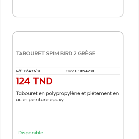
Ajouter au panier
TABOURET SPIM BIRD 2 GRÈGE
Réf :
B6437/31
Code P :
1894230
124 TND
Prix
Tabouret en polypropylène et piétement en
acier peinture epoxy.
Disponible