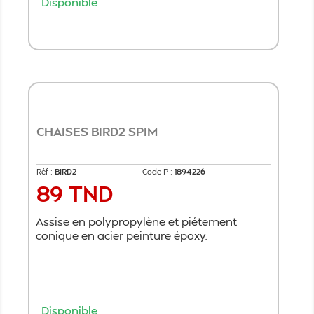
Disponible
Ajouter au panier
CHAISES BIRD2 SPIM
Réf :
BIRD2
Code P :
1894226
89 TND
Prix
Assise en polypropylène et piétement
conique en acier peinture époxy.
Disponible