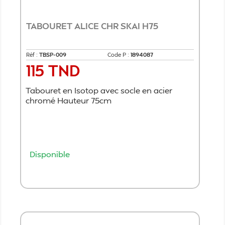
TABOURET ALICE CHR SKAI H75
Réf :
TBSP-009
Code P :
1894087
115 TND
Prix
Tabouret en Isotop avec socle en acier
chromé Hauteur 75cm
Disponible
Ajouter au panier