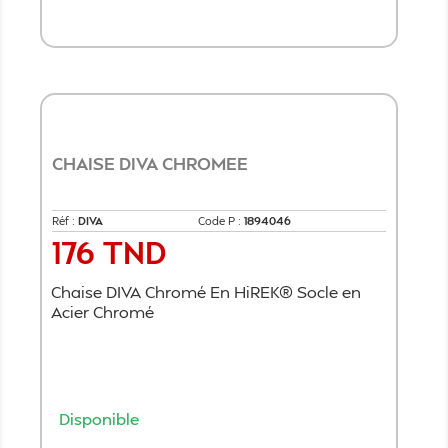
Ajouter au panier
CHAISE DIVA CHROMEE
Réf :
DIVA
Code P :
1894046
176 TND
Prix
Chaise DIVA Chromé En HiREK® Socle en
Acier Chromé
Disponible