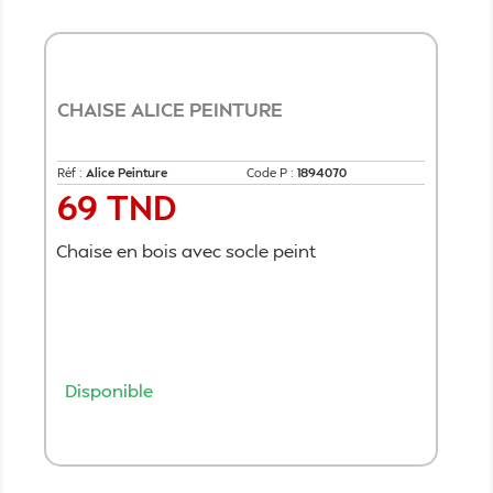
CHAISE ALICE PEINTURE
Réf :
Alice Peinture
Code P :
1894070
69 TND
Prix
Chaise en bois avec socle peint
Disponible
Ajouter au panier