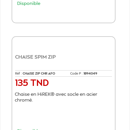
Disponible
Ajouter au panier
CHAISE SPIM ZIP
Réf :
CHAISE ZIP CHR AFO
Code P :
1894049
135 TND
Prix
Chaise en HiREK® avec socle en acier
chromé.