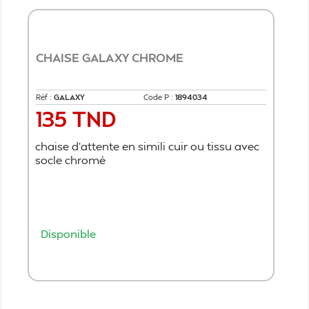
CHAISE GALAXY CHROME
Réf :
GALAXY
Code P :
1894034
135 TND
Prix
chaise d'attente en simili cuir ou tissu avec
socle chromé
Disponible
Ajouter au panier