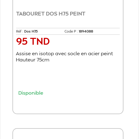
TABOURET DOS H75 PEINT
Réf :
Dos H75
Code P :
1894088
95 TND
Prix
Assise en isotop avec socle en acier peint
Hauteur 75cm
Disponible
Ajouter au panier