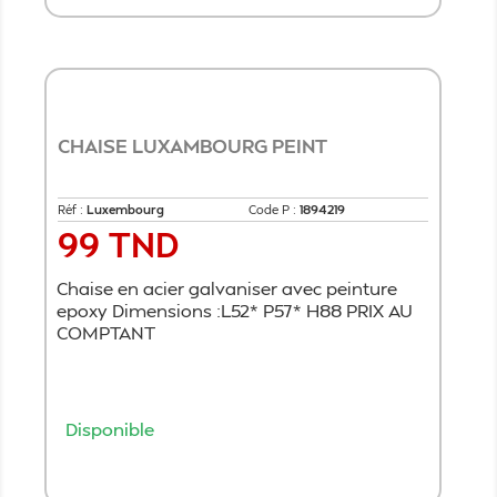
CHAISE LUXAMBOURG PEINT
Réf :
Luxembourg
Code P :
1894219
99 TND
Prix
Chaise en acier galvaniser avec peinture
epoxy Dimensions :L52* P57* H88 PRIX AU
COMPTANT
Disponible
Ajouter au panier