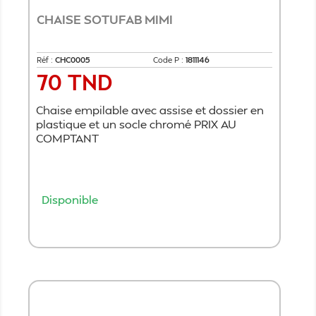
CHAISE SOTUFAB MIMI
Réf :
​CHC0005
Code P :
1811146
70 TND
Prix
Chaise empilable avec assise et dossier en
plastique et un socle chromé PRIX AU
COMPTANT
Disponible
Ajouter au panier