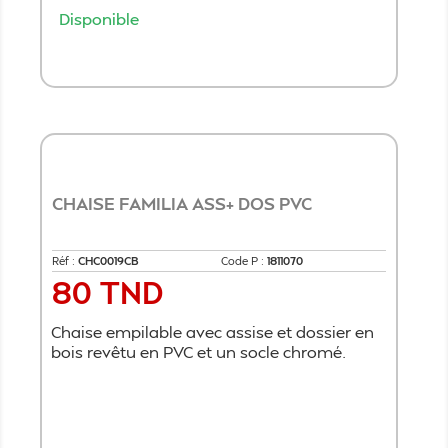
Disponible
Ajouter au panier
CHAISE FAMILIA ASS+ DOS PVC
Réf :
CHC0019CB
Code P :
1811070
80 TND
Prix
Chaise empilable avec assise et dossier en
bois revêtu en PVC et un socle chromé.