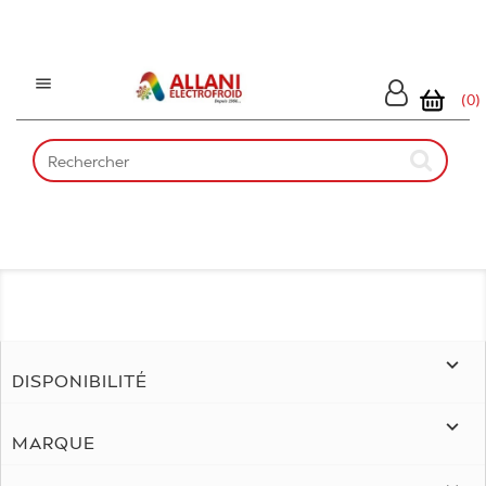

(0)

DISPONIBILITÉ

MARQUE