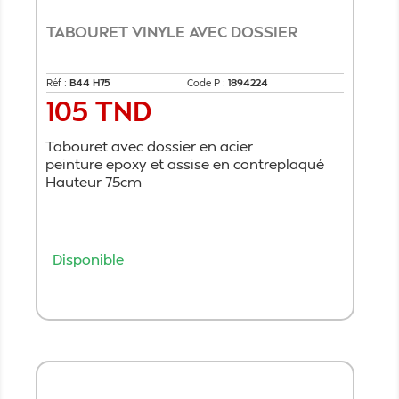
TABOURET VINYLE AVEC DOSSIER
Réf :
B44 H75
Code P :
1894224
105 TND
Prix
Tabouret avec dossier en acier
peinture epoxy et assise en contreplaqué
Hauteur 75cm
Disponible
Ajouter au panier