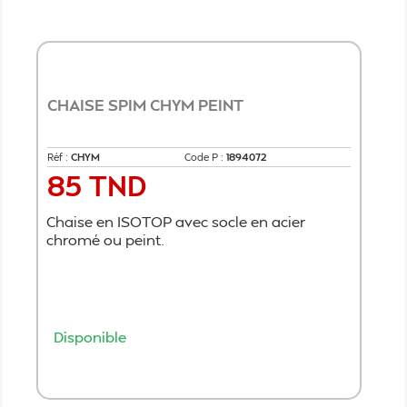
CHAISE SPIM CHYM PEINT
Réf :
CHYM
Code P :
1894072
85 TND
Prix
Chaise en ISOTOP avec socle en acier
chromé ou peint.
Disponible
Ajouter au panier