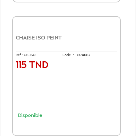
CHAISE ISO PEINT
Réf :
CH-ISO
Code P :
1894082
115 TND
Prix
Disponible
Ajouter au panier