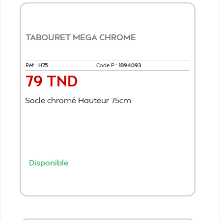
TABOURET MEGA CHROME
Réf :
H75
Code P :
1894093
79 TND
Prix
Socle chromé Hauteur 75cm
Disponible
Ajouter au panier