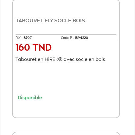
TABOURET FLY SOCLE BOIS
Réf :
B7021
Code P :
1894220
160 TND
Prix
Tabouret en HiREK® avec socle en bois.
Disponible
Ajouter au panier