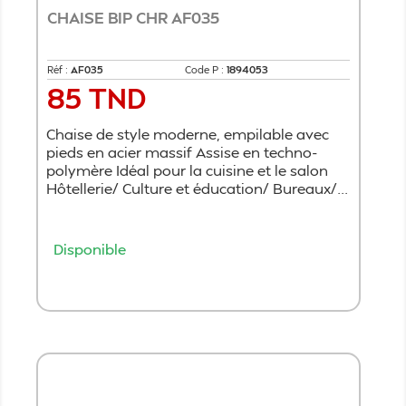
CHAISE BIP CHR AF035
Réf :
AF035
Code P :
1894053
85 TND
Prix
Chaise de style moderne, empilable avec
pieds en acier massif Assise en techno-
polymère Idéal pour la cuisine et le salon
Hôtellerie/ Culture et éducation/ Bureaux/...
Disponible
Ajouter au panier