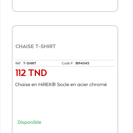
Ajouter au panier
CHAISE T-SHIRT
Réf :
T-SHIRT
Code P :
1894045
112 TND
Prix
Chaise en HiREK® Socle en acier chromé
Disponible