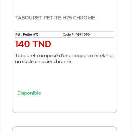
TABOURET PETITE H75 CHROME
Réf :
Petite H75
Code P :
1894090
140 TND
Prix
Tabouret composé d’une coque en hirek ° et
un socle en acier chromé
Disponible
Ajouter au panier