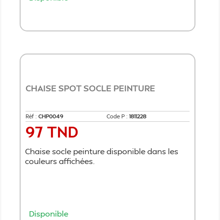
Ajouter au panier
CHAISE SPOT SOCLE PEINTURE
Réf :
CHP0049
Code P :
1811228
97 TND
Prix
Chaise socle peinture disponible dans les
couleurs affichées.
Disponible