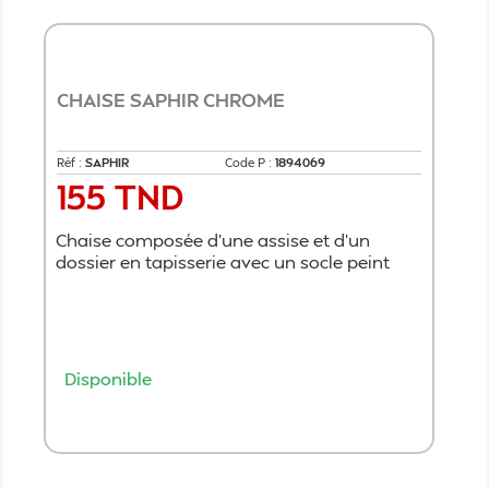
CHAISE SAPHIR CHROME
Réf :
SAPHIR
Code P :
1894069
155 TND
Prix
Chaise composée d’une assise et d’un
dossier en tapisserie avec un socle peint
Disponible
Ajouter au panier