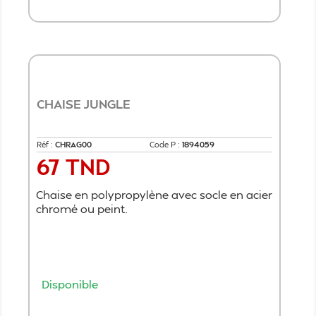
Ajouter au panier
CHAISE JUNGLE
Réf :
CHRAG00
Code P :
1894059
67 TND
Prix
Chaise en polypropylène avec socle en acier
chromé ou peint.
Disponible
Ajouter au panier