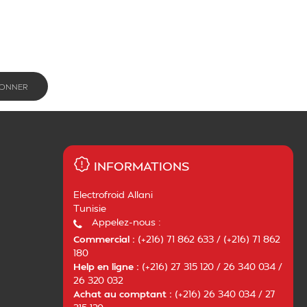
INFORMATIONS
Electrofroid Allani
Tunisie
Appelez-nous :
Commercial :
(+216) 71 862 633 / (+216) 71 862
180
Help en ligne :
(+216) 27 315 120 / 26 340 034 /
26 320 032
Achat au comptant :
(+216) 26 340 034 / 27