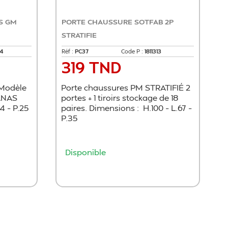
S GM
PORTE CHAUSSURE SOTFAB 2P
STRATIFIE
64
Réf :
PC37
Code P :
1811313
319 TND
Prix
Modèle
Porte chaussures PM STRATIFIÉ 2
ANAS
portes + 1 tiroirs stockage de 18
4 – P.25
paires. Dimensions : H.100 – L.67 –
P.35
Disponible
r
Ajouter au panier