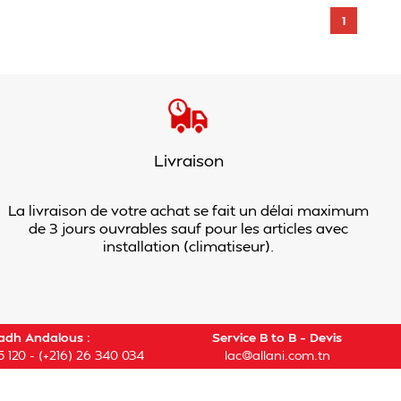
1
Livraison
La livraison de votre achat se fait un délai maximum
de 3 jours ouvrables sauf pour les articles avec
installation (climatiseur).
adh Andalous :
Service B to B – Devis
5 120
-
(+216) 26 340 034
lac@allani.com.tn