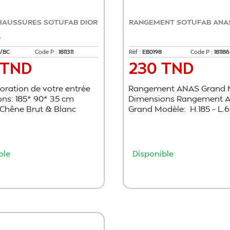
HAUSSURES SOTUFAB DIOR
RANGEMENT SOTUFAB ANA
.
/BC
Code P :
1811311
Réf :
EB0198
Code P :
18118
 TND
230 TND
Prix
coration de votre entrée
Rangement ANAS Grand 
ns: 185* 90* 35 cm
Dimensions Rangement 
 Chêne Brut & Blanc
Grand Modèle: H.185 – L.6
ble
Disponible
Ajouter au panier
Ajouter au panie