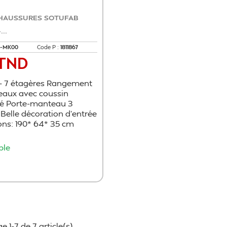
HAUSSURES SOTUFAB
..
B-MK00
Code P :
1811867
 TND
 - 7 étagères Rangement
veaux avec coussin
é Porte-manteau 3
 Belle décoration d'entrée
ns: 190* 64* 35 cm
ble
Ajouter au panier
e 1-7 de 7 article(s)