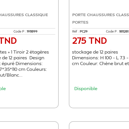
HAUSSURES CLASSIQUE
PORTE CHAUSSURES CLASS
PORTES
Code P :
1911899
Réf :
PC29
Code P :
1811281
 TND
275 TND
Prix
es + 1 Tiroir 2 étagères
stockage de 12 paires
 de 12 paires Design
Dimensions: H 100 – L 73 –
t épuré Dimensions:
cm Couleur: Chène brut et
7*35*110 cm Couleurs:
ut/Blanc...
ble
Disponible
Ajouter au panier
Ajouter au panie