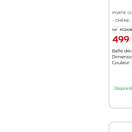
PORTE C
- CHÊNE..
Réf :
PC23CB
499
Prix
Belle dé
Dimensio
Couleur:
Disponi