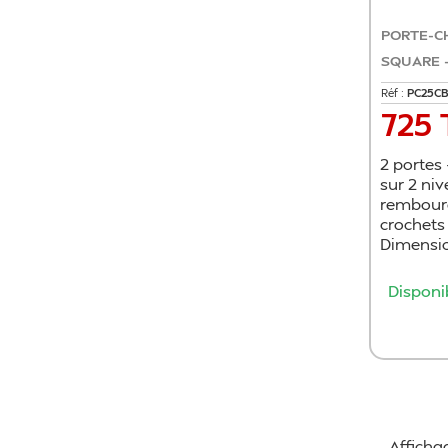
PORTE-C
SQUARE -.
Réf :
PC25C
725
Prix
2 portes
sur 2 ni
rembour
crochets
Dimensio
Disponi
Affichag