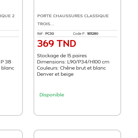
IQUE 2
PORTE CHAUSSURES CLASSIQUE
TROIS...
Réf :
PC30
Code P :
1811280
369 TND
Prix
Stockage de 15 paires
 P 38
Dimensions: L90/P34/H100 cm
 blanc
Couleurs: Chêne brut et blanc
Denver et beige
Disponible
r
Ajouter au panier