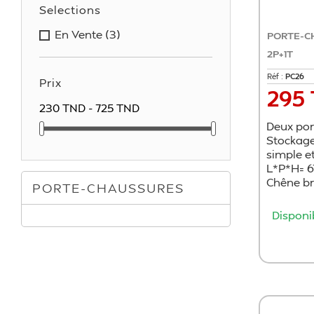
Selections
En Vente
(3)
PORTE-C
2P+1T
Réf :
PC26
Prix
295
Prix
230 TND - 725 TND
Deux port
Stockage
simple e
L*P*H= 6
Chêne br
PORTE-CHAUSSURES
Disponi