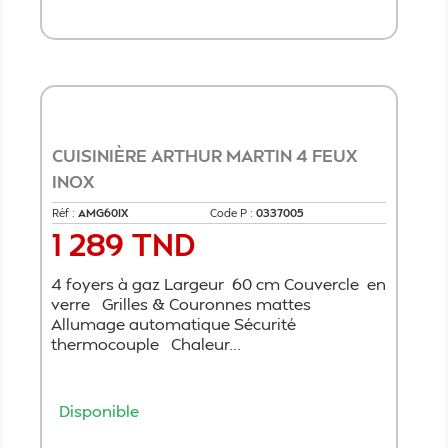
Ajouter au panier
CUISINIÈRE ARTHUR MARTIN 4 FEUX
INOX
Réf :
AMG60IX
Code P :
0337005
1 289 TND
Prix
4 foyers à gaz Largeur 60 cm Couvercle en
verre Grilles & Couronnes mattes
Allumage automatique Sécurité
thermocouple Chaleur...
Disponible