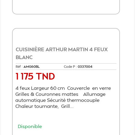
Ajouter au panier
CUISINIÈRE ARTHUR MARTIN 4 FEUX
BLANC
Réf :
AMG60BL
Code P :
0337004
1 175 TND
Prix
4 feux Largeur 60 cm Couvercle en verre
Grilles & Couronnes mattes Allumage
automatique Sécurité thermocouple
Chaleur tournante, Grill...
Disponible