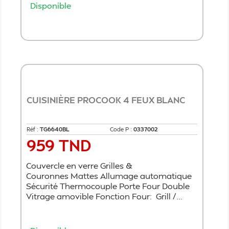
Disponible
Ajouter au panier
CUISINIÈRE PROCOOK 4 FEUX BLANC
Réf :
TG6640BL
Code P :
0337002
959 TND
Prix
Couvercle en verre Grilles &
Couronnes Mattes Allumage automatique
Sécurité Thermocouple Porte Four Double
Vitrage amovible Fonction Four: Grill /...