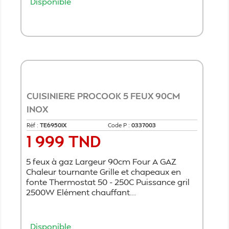
Disponible
Ajouter au panier
CUISINIERE PROCOOK 5 FEUX 90CM
INOX
Réf :
TE6950IX
Code P :
0337003
1 999 TND
Prix
5 feux à gaz Largeur 90cm Four A GAZ
Chaleur tournante Grille et chapeaux en
fonte Thermostat 50 - 250C Puissance gril
2500W Elément chauffant...
Disponible