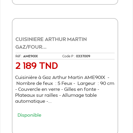
CUISINIERE ARTHUR MARTIN
GAZ/FOUR...
Réf :
AME90IX
Code P :
0337009
2 189 TND
Prix
Cuisinière à Gaz Arthur Martin AME90IX -
Nombre de feux : 5 Feux - Largeur : 90 cm
- Couvercle en verre - Gilles en fonte -
Plateaux sur railles - Allumage table
automatique -...
Disponible
Ajouter au panier