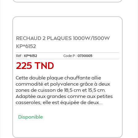
RECHAUD 2 PLAQUES 1000W/1500W
KP*6152
Réf :
KP*6152
Code P :
0730005
225 TND
Prix
Cette double plaque chauffante allie
commodité et polyvalence grâce à deux
zones de cuisson de 18,5 cm et 15,5 cm.
Adaptée aux grandes comme aux petites
casseroles, elle est équipée de deux...
Disponible
Ajouter au panier