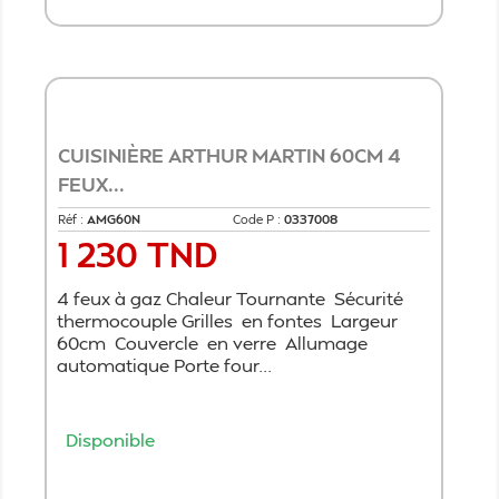
CUISINIÈRE ARTHUR MARTIN 60CM 4
FEUX...
Réf :
AMG60N
Code P :
0337008
1 230 TND
Prix
4 feux à gaz Chaleur Tournante Sécurité
thermocouple Grilles en fontes Largeur
60cm Couvercle en verre Allumage
automatique Porte four...
Disponible
Ajouter au panier