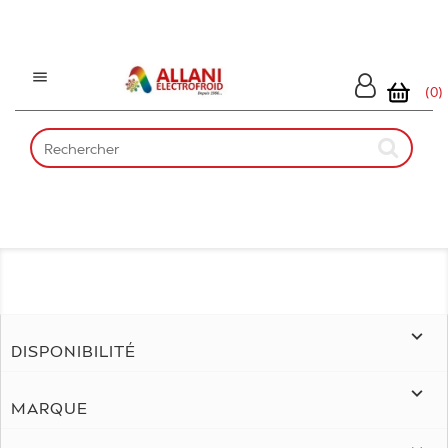

(0)

DISPONIBILITÉ

MARQUE