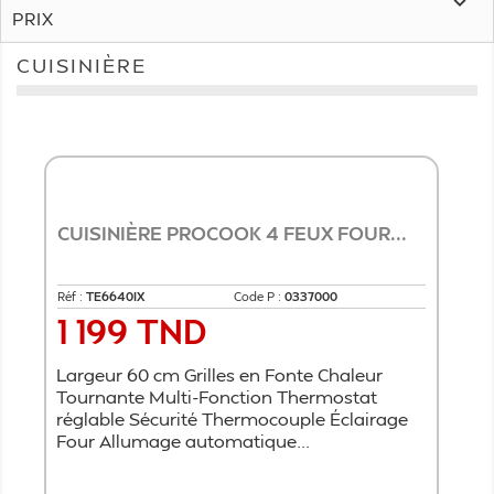

PRIX
CUISINIÈRE
CUISINIÈRE PROCOOK 4 FEUX FOUR...
Réf :
TE6640IX
Code P :
0337000
1 199 TND
Prix
Largeur 60 cm Grilles en Fonte Chaleur
Tournante Multi-Fonction Thermostat
réglable Sécurité Thermocouple Éclairage
Four Allumage automatique...