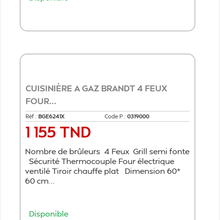
Ajouter au panier
CUISINIÈRE A GAZ BRANDT 4 FEUX
FOUR...
Réf :
BGE6241X
Code P :
0319000
1 155 TND
Prix
Nombre de brûleurs 4 Feux Grill semi fonte
Sécurité Thermocouple Four électrique
ventilé Tiroir chauffe plat Dimension 60*
60 cm...
Disponible