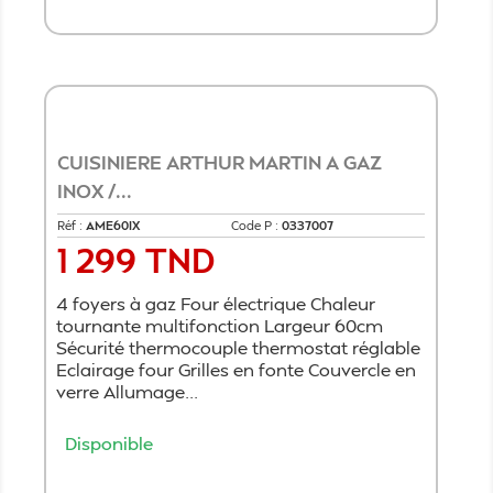
Ajouter au panier
CUISINIERE ARTHUR MARTIN A GAZ
INOX /...
Réf :
AME60IX
Code P :
0337007
1 299 TND
Prix
4 foyers à gaz Four électrique Chaleur
tournante multifonction Largeur 60cm
Sécurité thermocouple thermostat réglable
Eclairage four Grilles en fonte Couvercle en
verre Allumage...
Disponible
Ajouter au panier