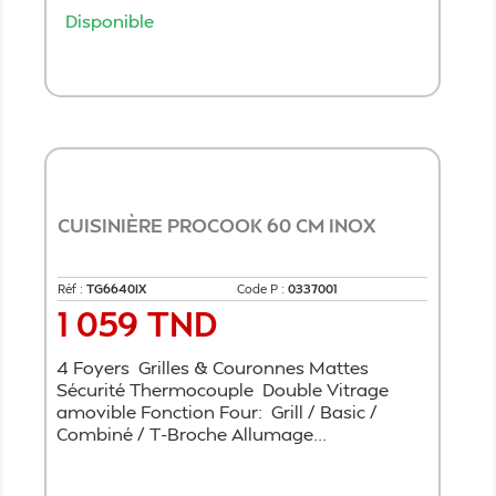
Disponible
Ajouter au panier
CUISINIÈRE PROCOOK 60 CM INOX
Réf :
TG6640IX
Code P :
0337001
1 059 TND
Prix
4 Foyers Grilles & Couronnes Mattes
Sécurité Thermocouple Double Vitrage
amovible Fonction Four: Grill / Basic /
Combiné / T-Broche Allumage...