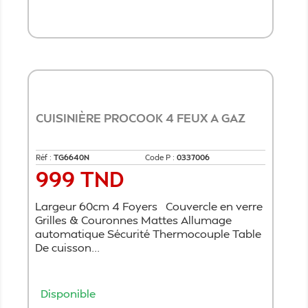
Ajouter au panier
CUISINIÈRE PROCOOK 4 FEUX A GAZ
Réf :
TG6640N
Code P :
0337006
999 TND
Prix
Largeur 60cm 4 Foyers Couvercle en verre
Grilles & Couronnes Mattes Allumage
automatique Sécurité Thermocouple Table
De cuisson...
Disponible