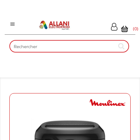

(0)