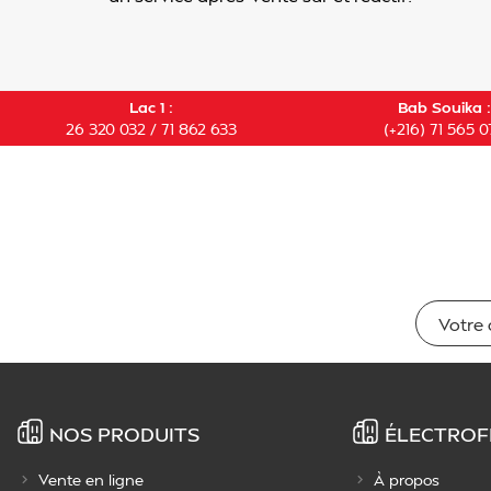
Lac 1 :
Bab Souika :
26 320 032 / 71 862 633
(+216) 71 565 0
NOS PRODUITS
ÉLECTROF
Vente en ligne
À propos