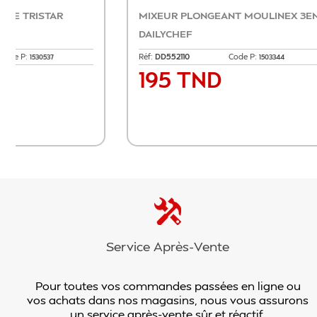
BATTEUR TRISTAR 300W NOIR
AIRFR
Réf:
MX-4201
Code P:
Réf:
FM.
1530517
99 TND
29
Prix
Pri
Ajouter au panier
Service Après-Vente
Pour toutes vos commandes passées en ligne ou
vos achats dans nos magasins, nous vous assurons
un service après-vente sûr et réactif.