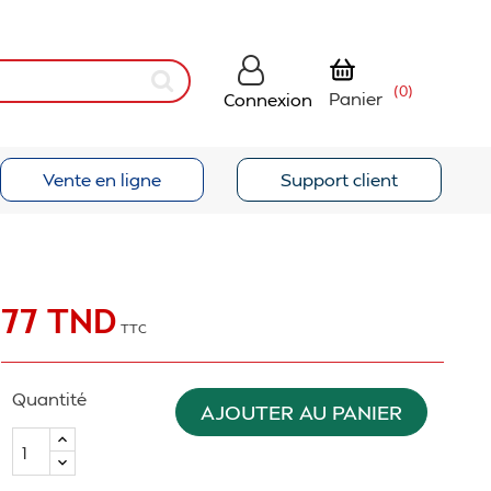
(0)
Panier
Connexion
Vente en ligne
Support client
77 TND
TTC
Quantité
AJOUTER AU PANIER