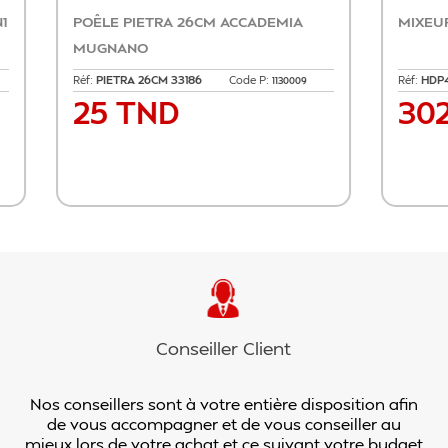
YER DIG. FOCUS 4L
ROBOT PATISSIER TEC
ROUGE
3601W
Code P:
Réf:
TCDR-135
Code P
1535009
9 TND
519 TND
x
Prix
Ajouter au panier
Ajouter au p
Conseiller Client
Nos conseillers sont à votre entière disposition afin
de vous accompagner et de vous conseiller au
mieux lors de votre achat et ce suivant votre budget