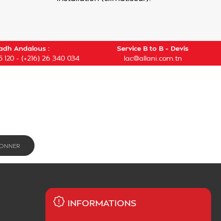
adh Andalous :
Service B to B – Devis
5 120
-
(+216) 26 340 034
lac@allani.com.tn
INFORMATIONS