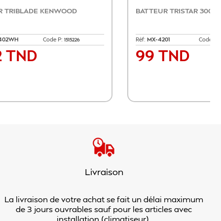
HWOOD 1300W
BLENDER TECHWOOD 500W 1.5L BOL
VERRE
:
Réf:
TBL789
Code P:
1530551
1530635
130 TND
Prix
anier
Ajouter au panier
Livraison
La livraison de votre achat se fait un délai maximum
de 3 jours ouvrables sauf pour les articles avec
installation (climatiseur).