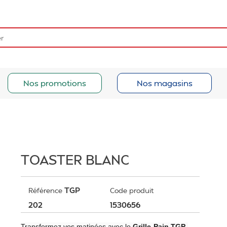
Nos promotions
Nos magasins
TOASTER BLANC
TGP
Référence
Code produit
202
1530656
Transformez vos matinées avec le
Grille-Pain TGP-