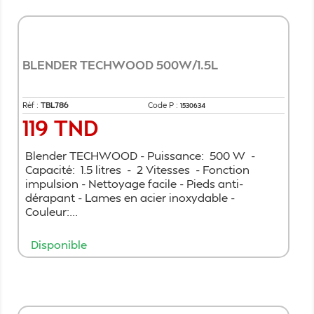
BLENDER TECHWOOD 500W/1.5L
Réf :
TBL786
Code P :
1530634
119 TND
Prix
Blender TECHWOOD - Puissance: 500 W -
Capacité: 1.5 litres - 2 Vitesses - Fonction
impulsion - Nettoyage facile - Pieds anti-
dérapant - Lames en acier inoxydable -
Couleur:...
Disponible
Ajouter au panier