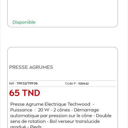
Disponible
Ajouter au panier
PRESSE AGRUMES
Réf :
TPF32/TPF36
Code P :
1530642
65 TND
Prix
Presse Agrume Electrique Techwood -
Puissance : 20 W - 2 cônes - Démarrage
automatique par pression sur le cône - Double
sens de rotation - Bol verseur translucide
gradué - Pieds...