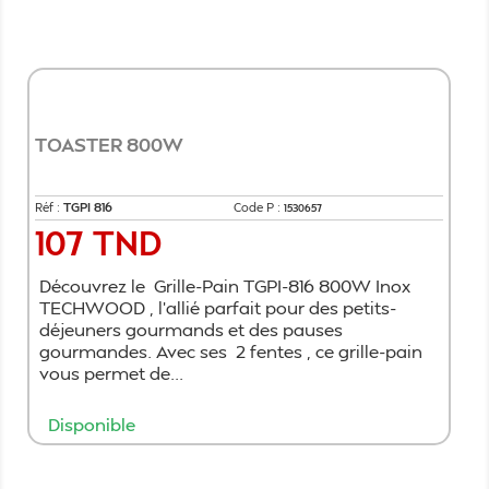
Ajouter au panier
TOASTER 800W
Réf :
TGPI 816
Code P :
1530657
107 TND
Prix
Découvrez le Grille-Pain TGPI-816 800W Inox
TECHWOOD , l'allié parfait pour des petits-
déjeuners gourmands et des pauses
gourmandes. Avec ses 2 fentes , ce grille-pain
vous permet de...
Disponible
Ajouter au panier