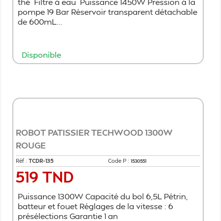
thé Filtre à eau Puissance 1450W Pression à la
pompe 19 Bar Réservoir transparent détachable
de 600mL...
Disponible
Ajouter au panier
ROBOT PATISSIER TECHWOOD 1300W
ROUGE
Réf :
TCDR-135
Code P :
1530551
519 TND
Prix
Puissance 1300W Capacité du bol 6,5L Pétrin,
batteur et fouet Réglages de la vitesse : 6
présélections Garantie 1 an