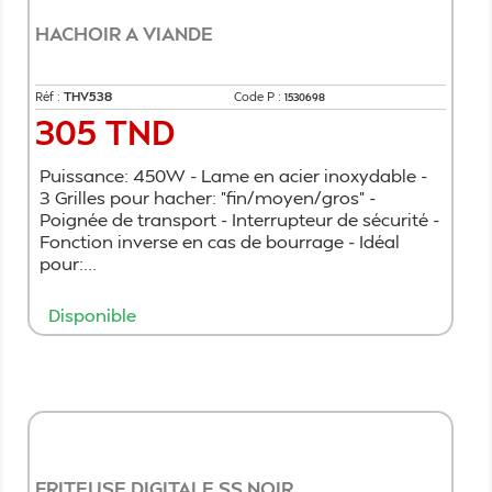
HACHOIR A VIANDE
Réf :
THV538
Code P :
1530698
305 TND
Prix
Puissance: 450W - Lame en acier inoxydable -
3 Grilles pour hacher: "fin/moyen/gros" -
Poignée de transport - Interrupteur de sécurité -
Fonction inverse en cas de bourrage - Idéal
pour:...
Disponible
Ajouter au panier
FRITEUSE DIGITALE SS NOIR