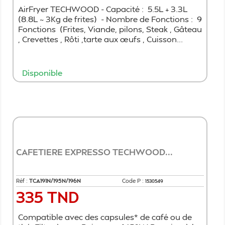
AirFryer TECHWOOD - Capacité : 5.5L + 3.3L
(8.8L ~ 3Kg de frites) - Nombre de Fonctions : 9
Fonctions (Frites, Viande, pilons, Steak , Gâteau
, Crevettes , Rôti ,tarte aux œufs , Cuisson...
Disponible
Ajouter au panier
CAFETIERE EXPRESSO TECHWOOD...
Réf :
TCA191N/195N/196N
Code P :
1530549
335 TND
Prix
Compatible avec des capsules* de café ou de