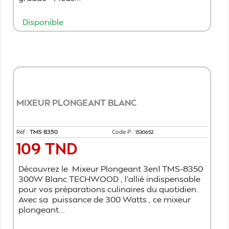
Disponible
Ajouter au panier
MIXEUR PLONGEANT BLANC
Réf :
TMS 8350
Code P :
1530652
109 TND
Prix
Découvrez le Mixeur Plongeant 3en1 TMS-8350
300W Blanc TECHWOOD , l'allié indispensable
pour vos préparations culinaires du quotidien.
Avec sa puissance de 300 Watts , ce mixeur
plongeant...