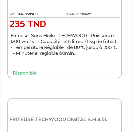
Réf :
TFR-350SHD
Code P :
1530637
235 TND
Prix
Friteuse Sans Huile TECHWOOD - Puissance:
1200 watts - Capacité: 3.5 litres (1 Kg de frites)
- Température Réglable: de 80°C jusqu'à 200°C
- Minuterie réglable 60min...
Disponible
Ajouter au panier
FRITEUSE TECHWOOD DIGITAL S.H 3.5L