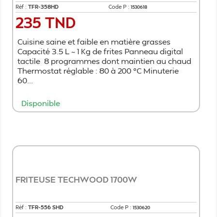
Réf :
TFR-358HD
Code P :
1530618
235 TND
Prix
Cuisine saine et faible en matière grasses
Capacité 3.5 L ~ 1 Kg de frites Panneau digital
tactile 8 programmes dont maintien au chaud
Thermostat réglable : 80 à 200 °C Minuterie
60...
Disponible
Ajouter au panier
FRITEUSE TECHWOOD 1700W
Réf :
TFR-556 SHD
Code P :
1530620