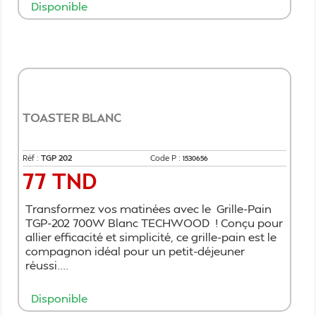
Disponible
Ajouter au panier
TOASTER BLANC
Réf :
TGP 202
Code P :
1530656
77 TND
Prix
Transformez vos matinées avec le Grille-Pain
TGP-202 700W Blanc TECHWOOD ! Conçu pour
allier efficacité et simplicité, ce grille-pain est le
compagnon idéal pour un petit-déjeuner
réussi....
Disponible