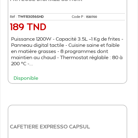
Réf :
TWFR3056SHD
Code P :
1530700
189 TND
Prix
Puissance 1200W - Capacité 3.5L ~1 Kg de frites -
Panneau digital tactile - Cuisine saine et faible
en matière grasses - 8 programmes dont
maintien au chaud - Thermostat réglable : 80 à
200 °C -...
Disponible
Ajouter au panier
CAFETIERE EXPRESSO CAPSUL