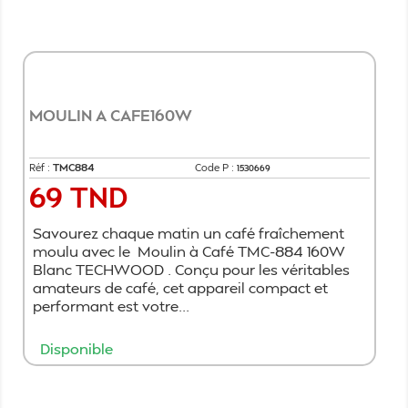
Ajouter au panier
MOULIN A CAFE160W
Réf :
TMC884
Code P :
1530669
69 TND
Prix
Savourez chaque matin un café fraîchement
moulu avec le Moulin à Café TMC-884 160W
Blanc TECHWOOD . Conçu pour les véritables
amateurs de café, cet appareil compact et
performant est votre...
Disponible
Ajouter au panier