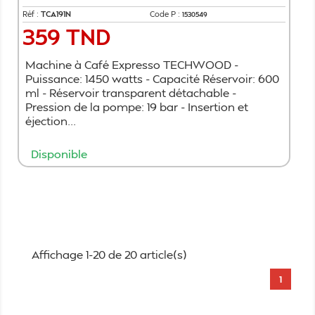
Réf :
TCA191N
Code P :
1530549
359 TND
Prix
Machine à Café Expresso TECHWOOD -
Puissance: 1450 watts - Capacité Réservoir: 600
ml - Réservoir transparent détachable -
Pression de la pompe: 19 bar - Insertion et
éjection...
Disponible
Ajouter au panier
Affichage 1-20 de 20 article(s)
1