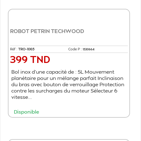
ROBOT PETRIN TECHWOOD
Réf :
TRO-1065
Code P :
1530664
399 TND
Prix
Bol inox d’une capacité de : 5L Mouvement
planétaire pour un mélange parfait Inclinaison
du bras avec bouton de verrouillage Protection
contre les surcharges du moteur Sélecteur 6
vitesse...
Disponible
Ajouter au panier