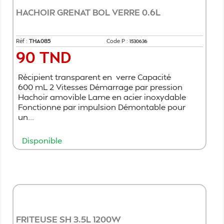
HACHOIR GRENAT BOL VERRE 0.6L
Réf :
THA085
Code P :
1530636
90 TND
Prix
Récipient transparent en verre Capacité
600 mL 2 Vitesses Démarrage par pression
Hachoir amovible Lame en acier inoxydable
Fonctionne par impulsion Démontable pour
un...
Disponible
Ajouter au panier
FRITEUSE SH 3.5L 1200W