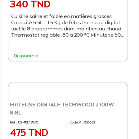
340 TND
Prix
Cuisine saine et faible en matières grasses
Capacité 5.5L ~ 1.5 Kg de frites Panneau digital
tactile 8 programmes dont maintien au chaud
Thermostat réglable :80 à 200 °C Minuterie 60...
Disponible
Ajouter au panier
FRITEUSE DIGITALE TECHWOOD 2700W
8.8L
Réf :
CS-927 DUO
Code P :
1530663
475 TND
Prix