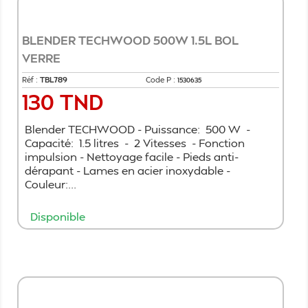
BLENDER TECHWOOD 500W 1.5L BOL
VERRE
Réf :
TBL789
Code P :
1530635
130 TND
Prix
Blender TECHWOOD - Puissance: 500 W -
Capacité: 1.5 litres - 2 Vitesses - Fonction
impulsion - Nettoyage facile - Pieds anti-
dérapant - Lames en acier inoxydable -
Couleur:...
Disponible
Ajouter au panier