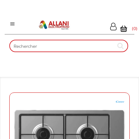

(0)