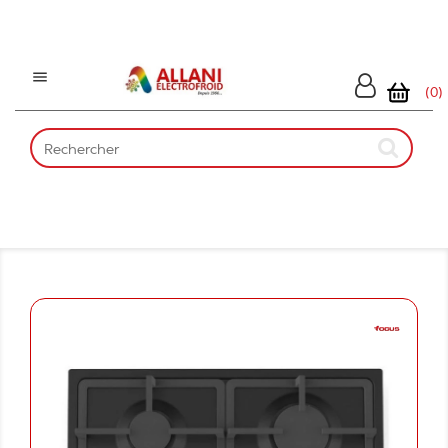

(0)