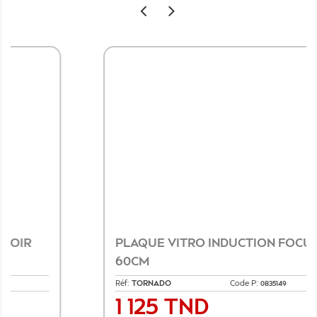
PLAQUE VITRO INDUCTION FOCUS
60CM
Réf:
TORNADO
Code P:
0835149
1 125 TND
Prix