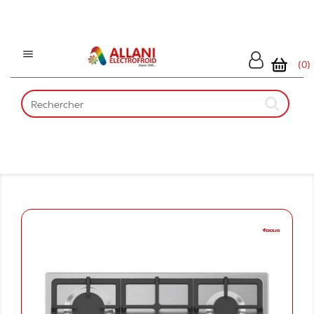

(0)