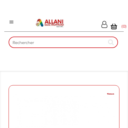

(0)