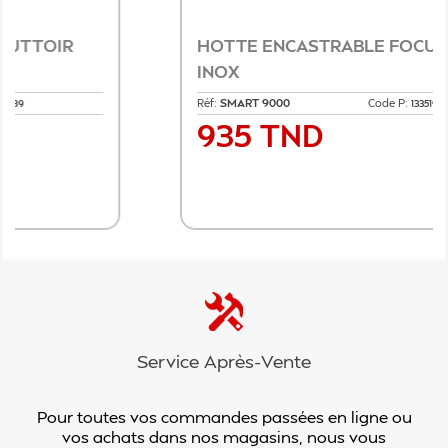
HOTTE ENCASTRABLE FOCUS 90CM
INOX
Réf:
SMART 9000
Code P:
1335190
935 TND
Prix
Ajouter au panier
Service Après-Vente
Pour toutes vos commandes passées en ligne ou
vos achats dans nos magasins, nous vous