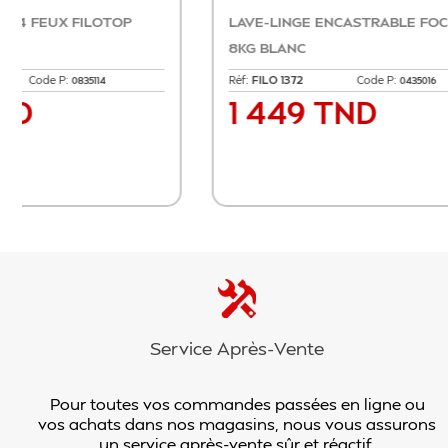
EVIER 1 BAC + EGOUTTOIR GREGE
HOTTE C
Réf:
FILO 100A
Code P:
Réf:
F919X
0635672
629 TND
1 21
Prix
Prix
Ajouter au panier
Service Après-Vente
Pour toutes vos commandes passées en ligne ou
vos achats dans nos magasins, nous vous assurons
un service après-vente sûr et réactif.