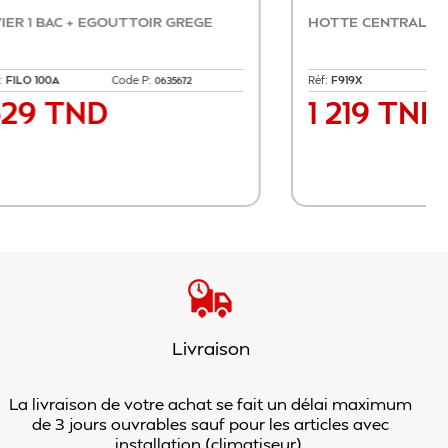
X INOX
MICRO ONDE ENCASTRABLE
WHIRLPOOL
Réf:
MBNA 920B
Code P:
29244
0829286
1 619 TND
Prix
ier
Livraison
La livraison de votre achat se fait un délai maximum
de 3 jours ouvrables sauf pour les articles avec
installation (climatiseur).