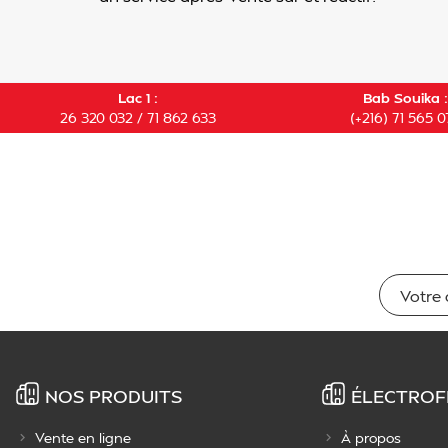
Lac 1 :
Bab Souika :
26 320 032 / 71 862 633
(+216) 71 565 0
NOS PRODUITS
ÉLECTROF
Vente en ligne
À propos