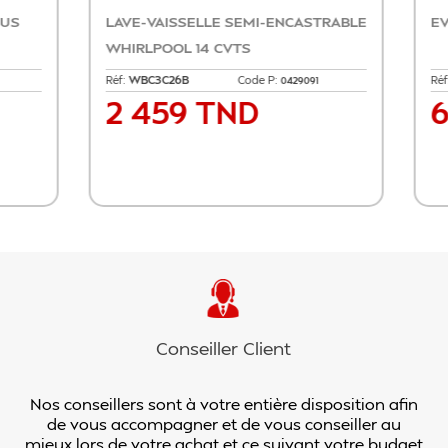
ENTRALE FOCUS 90CM INOX
PLAQUE WHIRLPOOL 4 FEU
Code P:
Réf:
GMA6422IX
Code P:
1335017
08
9 TND
985 TND
Prix
Ajouter au panier
Ajouter au pan
Conseiller Client
Nos conseillers sont à votre entière disposition afin
de vous accompagner et de vous conseiller au
mieux lors de votre achat et ce suivant votre budget