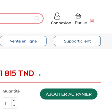
(0)
Panier
Connexion
Vente en ligne
Support client
1 815 TND
TTC
Quantité
AJOUTER AU PANIER