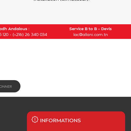
adh Andalous :
Service B to B – Devis
5 120
-
(+216) 26 340 034
lac@allani.com.tn
INFORMATIONS