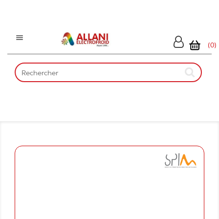

(0)