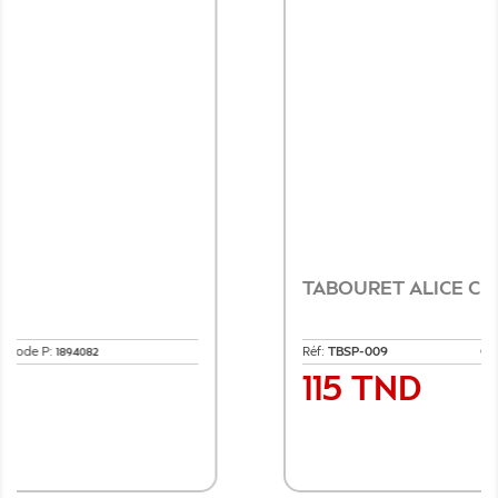
TABOURET ALICE CHR SKAI H75
Réf:
TBSP-009
Code P:
1894087
115 TND
Prix
Ajouter au panier