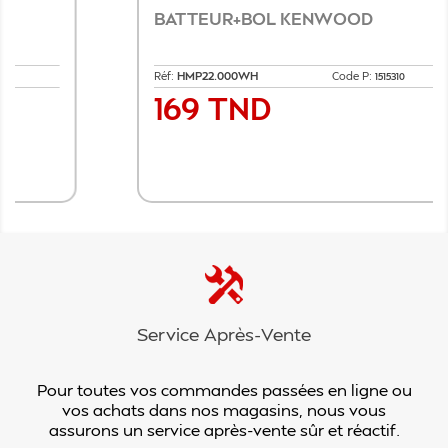
BATTEUR+BOL KENWOOD
Réf:
HMP22.000WH
Code P:
1515310
169 TND
Prix
Ajouter au panier
Service Après-Vente
Pour toutes vos commandes passées en ligne ou
vos achats dans nos magasins, nous vous
assurons un service après-vente sûr et réactif.