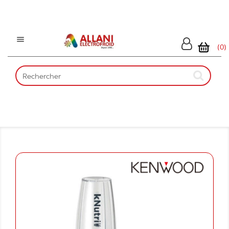

(0)