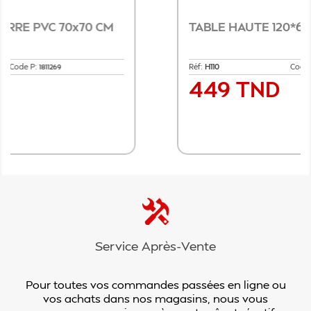
TABLE HAUTE 120*60 CM
Réf:
H110
Code P:
1894221
449 TND
Prix
Ajouter au panier
Service Après-Vente
Pour toutes vos commandes passées en ligne ou
vos achats dans nos magasins, nous vous