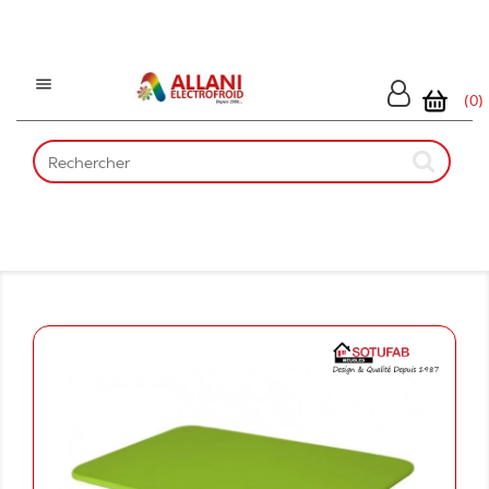

(0)