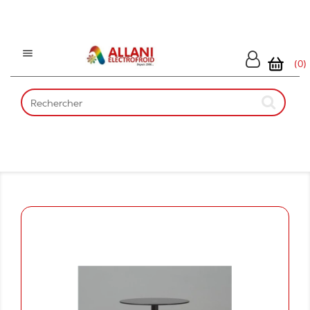

(0)