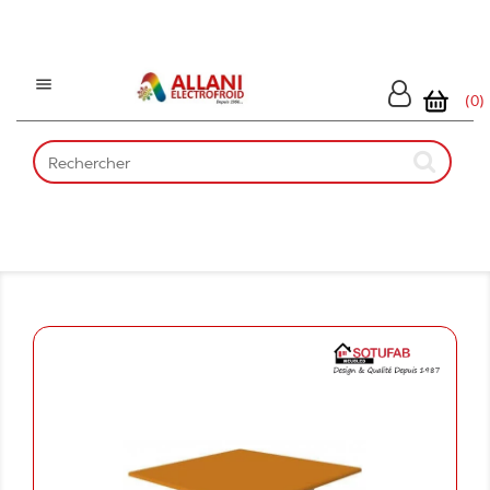

(0)