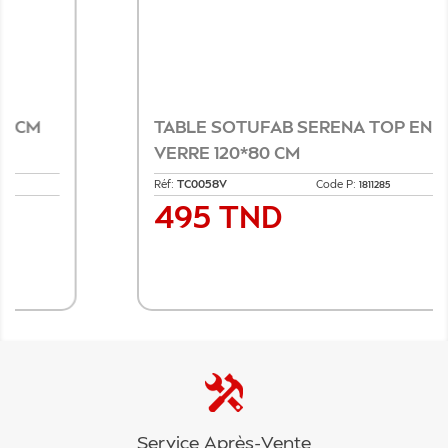
TABLE SOTUFAB SERENA TOP EN
VERRE 120*80 CM
Réf:
TC0058V
Code P:
1811285
495 TND
Prix
Ajouter au panier
Service Après-Vente