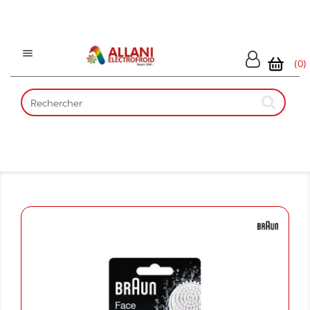

(0)