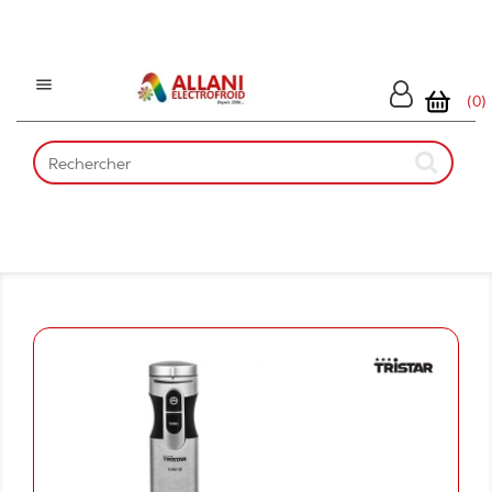

(0)