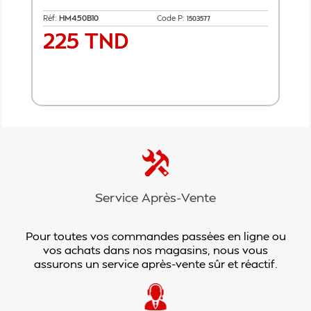
Réf:
HM450B10
Code P:
1503577
225 TND
Prix
Ajouter au panier
Service Après-Vente
Pour toutes vos commandes passées en ligne ou
vos achats dans nos magasins, nous vous
assurons un service après-vente sûr et réactif.