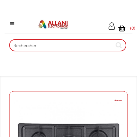

(0)