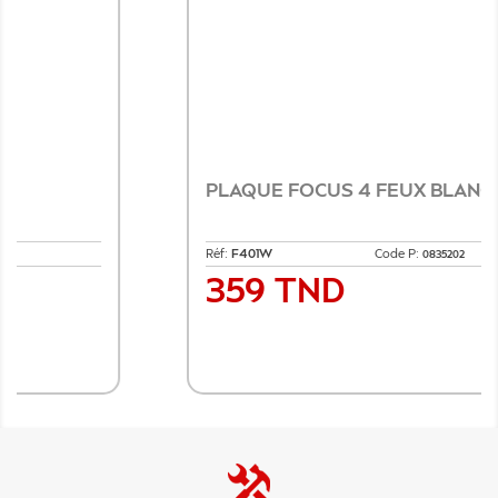
PLAQUE FOCUS 4 FEUX BLANC
Réf:
F401W
Code P:
0835202
359 TND
Prix
Ajouter au panier