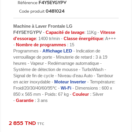
F4Y5EYGYPV
Référence
0481024
Code produit
Machine à Laver Frontale LG
F4Y5EYGYPV
-
Capacité
de lavage
: 11Kg
-
Vitesse
d'essorage
: 1400 tr/min -
Classe énergétique
: A+++
-
Nombre de programmes
: 15
Programmes
-
Affichage LED
- Indication de
verrouillage de porte - Minuterie de retard : 3 à 19
heures - Vapeur - Redémarrage automatique -
Système de détection de mousse - TurboWash -
Signal de fin de cycle - Niveau d'eau Auto - Tambour
en acier inoxydable -
Moteur Inverter
- Température:
Froid/20/30/40/60/95℃ -
Wi-Fi
- Dimensions : 600 x
850 x 565 mm - Poids: 67 kg -
Couleur
: Silver
-
Garantie
: 3 ans
2 855 TND
TTC