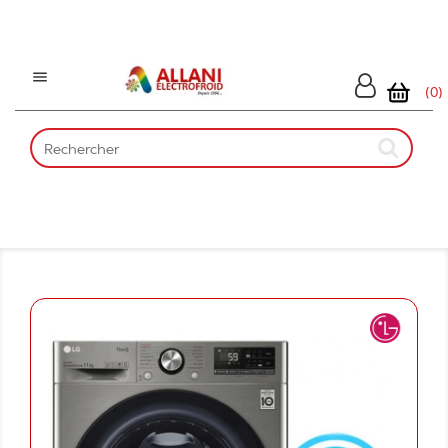

(0)