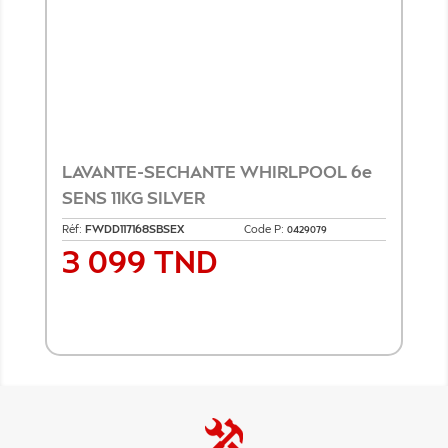
LAVANTE-SECHANTE WHIRLPOOL 6e
SENS 11KG SILVER
Réf:
FWDD117168SBSEX
Code P:
0429079
3 099 TND
Prix
Ajouter au panier