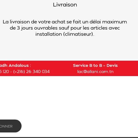
Livraison
La livraison de votre achat se fait un délai maximum
de 3 jours ouvrables sauf pour les articles avec
installation (climatiseur).
adh Andalous :
Service B to B – Devis
5 120
-
(+216) 26 340 034
lac@allani.com.tn