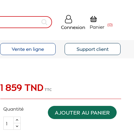
(0)
Panier
Connexion
Vente en ligne
Support client
1 859 TND
TTC
Quantité
AJOUTER AU PANIER