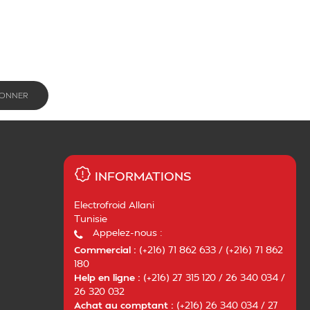
INFORMATIONS
Electrofroid Allani
Tunisie
Appelez-nous :
Commercial :
(+216) 71 862 633 / (+216) 71 862
180
Help en ligne :
(+216) 27 315 120 / 26 340 034 /
26 320 032
Achat au comptant :
(+216) 26 340 034 / 27