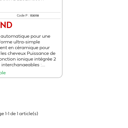
Code P :
1530118
TND
 automatique pour une
forme ultra-simple
ent en céramique pour
 les cheveux Puissance de
nction ionique intégrée 2
interchangeables :...
ble
Ajouter au panier
e 1-1 de 1 article(s)