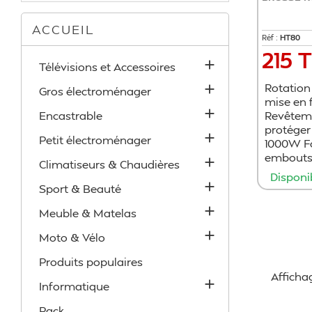
ACCUEIL
Réf :
​HT80
215 
Prix

Télévisions et Accessoires
Rotation

Gros électroménager
mise en 

Encastrable
Revêtem
protéger

Petit électroménager
1000W Fo
embouts 

Climatiseurs & Chaudières
Disponi

Sport & Beauté

Meuble & Matelas

Moto & Vélo
Produits populaires
Affichag

Informatique
Pack