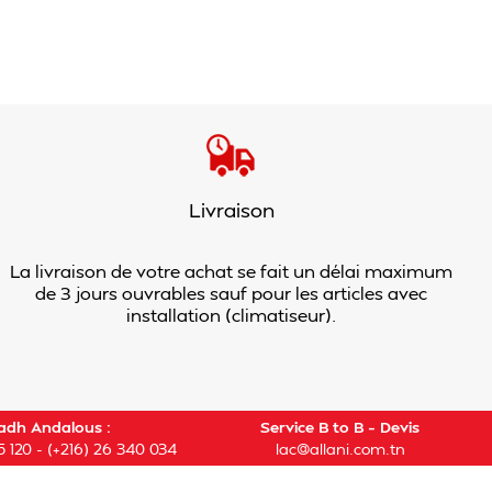
Livraison
La livraison de votre achat se fait un délai maximum
de 3 jours ouvrables sauf pour les articles avec
installation (climatiseur).
adh Andalous :
Service B to B – Devis
5 120
-
(+216) 26 340 034
lac@allani.com.tn