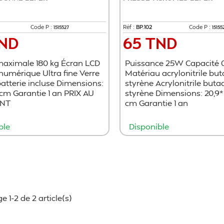
Code P :
Réf :
BP.102
Code P :
1515527
15155
TND
65 TND
Prix
aximale 180 kg Écran LCD
Puissance 25W Capacité 
numérique Ultra fine Verre
Matériau acrylonitrile bu
atterie incluse Dimensions:
styrène Acrylonitrile buta
 cm Garantie 1 an PRIX AU
styrène Dimensions: 20,9* 1
NT
cm Garantie 1 an
ble
Disponible
Ajouter au panier
Ajouter au pani
e 1-2 de 2 article(s)