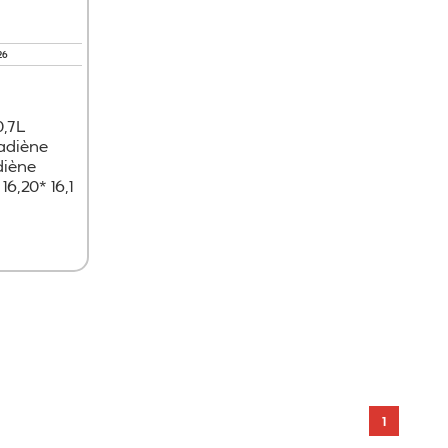
26
0,7L
tadiène
diène
6,20* 16,1
er
1