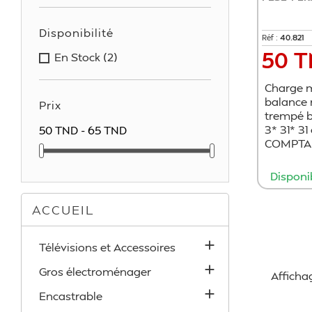
Disponibilité
Réf :
​​40.821
50 
Prix
En Stock
(2)
Charge m
balance 
Prix
trempé b
3* 31* 31
50 TND - 65 TND
COMPTA
Disponi
ACCUEIL

Télévisions et Accessoires

Gros électroménager
Affichag

Encastrable