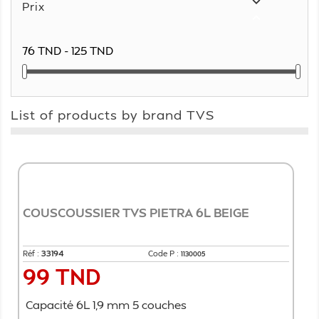

Prix

76 TND - 125 TND
List of products by brand TVS
COUSCOUSSIER TVS PIETRA 6L BEIGE
Réf :
33194
Code P :
1130005
99 TND
Prix
Capacité 6L 1,9 mm 5 couches