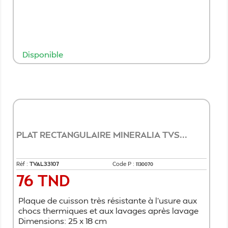
Disponible
Ajouter au panier
PLAT RECTANGULAIRE MINERALIA TVS...
Réf :
TVAL33107
Code P :
1130070
76 TND
Prix
Plaque de cuisson très résistante à l'usure aux
chocs thermiques et aux lavages après lavage
Dimensions: 25 x 18 cm