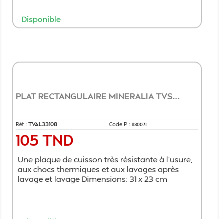
Disponible
Ajouter au panier
PLAT RECTANGULAIRE MINERALIA TVS...
Réf :
TVAL33108
Code P :
1130071
105 TND
Prix
Une plaque de cuisson très résistante à l'usure,
aux chocs thermiques et aux lavages après
lavage et lavage Dimensions: 31 x 23 cm