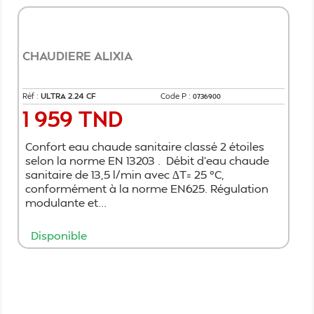
CHAUDIERE ALIXIA
Réf :
ULTRA 2.24 CF
Code P :
0736900
1 959 TND
Prix
Confort eau chaude sanitaire classé 2 étoiles
selon la norme EN 13203 . Débit d’eau chaude
sanitaire de 13,5 l/min avec ∆T= 25 °C,
conformément à la norme EN625. Régulation
modulante et...
Disponible
Ajouter au panier