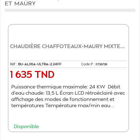
ET MAURY
CHAUDIÈRE CHAFFOTEAUX-MAURY MIXTE...
Réf :
BU-ALIXIA-ULTRA-2.24FF
Code P :
0736738
1 635 TND
Prix
Puissance thermique maximale: 24 KW Débit
d'eau chaude: 13,5 L Écran LCD rétroéclairé avec
affichage des modes de fonctionnement et
températures Température max/min eau...
Disponible
Ajouter au panier