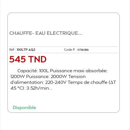
CHAUFFE- EAU ELECTRIQUE...
Réf :
100LTP AQ2
Code P :
0736386
545 TND
Prix
Capacité: 100L Puissance maxi absorbée:
1200W Puissance: 2000W Tension
d'alimentation: 220-240V Temps de chauffe (∆T
45 °C): 3.52h/min...
Disponible
Ajouter au panier