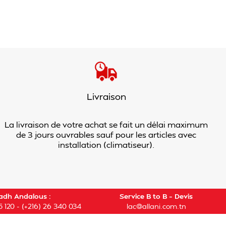
Livraison
La livraison de votre achat se fait un délai maximum
de 3 jours ouvrables sauf pour les articles avec
installation (climatiseur).
adh Andalous :
Service B to B – Devis
5 120
-
(+216) 26 340 034
lac@allani.com.tn