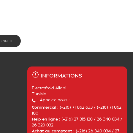
INFORMATIONS
Electrofroid Allani
Tunisie
Appelez-nous :
Commercial :
(+216) 71 862 633 / (+216) 71 862
180
Help en ligne :
(+216) 27 315 120 / 26 340 034 /
26 320 032
Achat au comptant :
(+216) 26 340 034 / 27