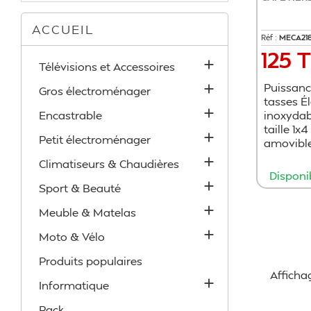
ACCUEIL
Réf :
MECA21
125 
Prix

Télévisions et Accessoires
Puissanc

Gros électroménager
tasses É

Encastrable
inoxydabl
taille 1x

Petit électroménager
amovible

Climatiseurs & Chaudières
Disponi

Sport & Beauté

Meuble & Matelas

Moto & Vélo
Produits populaires
Affichag

Informatique
Pack