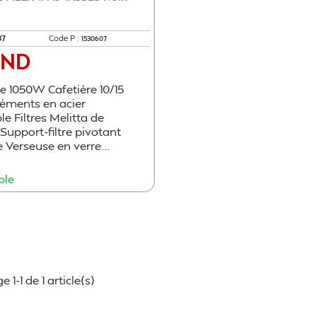
87
Code P :
1530607
TND
e 1050W Cafetière 10/15
léments en acier
e Filtres Melitta de
4 Support-filtre pivotant
 Verseuse en verre...
ble
Ajouter au panier
e 1-1 de 1 article(s)