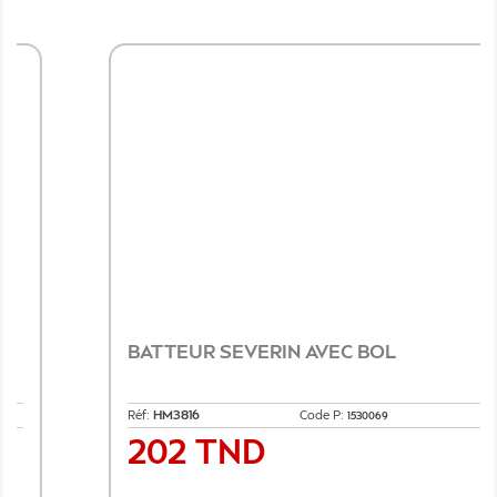
BATTEUR SEVERIN AVEC BOL
Réf:
HM3816
Code P:
1530069
202 TND
Prix
Ajouter au panier