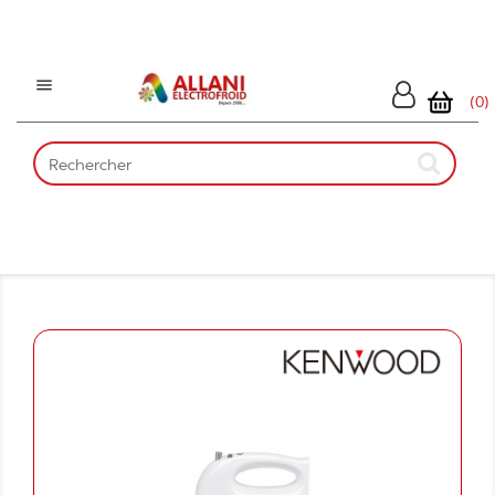

(0)