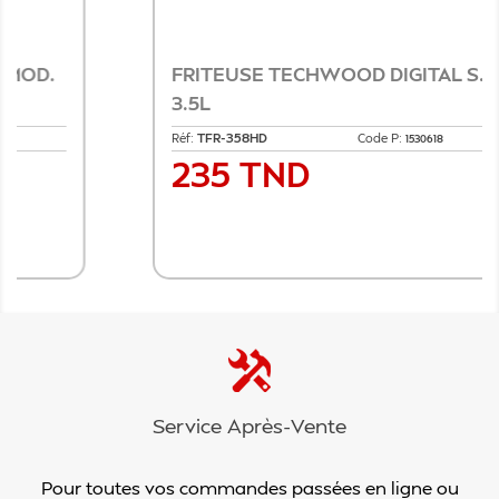
FRITEUSE TECHWOOD DIGITAL S.H
3.5L
Réf:
TFR-358HD
Code P:
1530618
235 TND
Prix
Ajouter au panier
Service Après-Vente
Pour toutes vos commandes passées en ligne ou