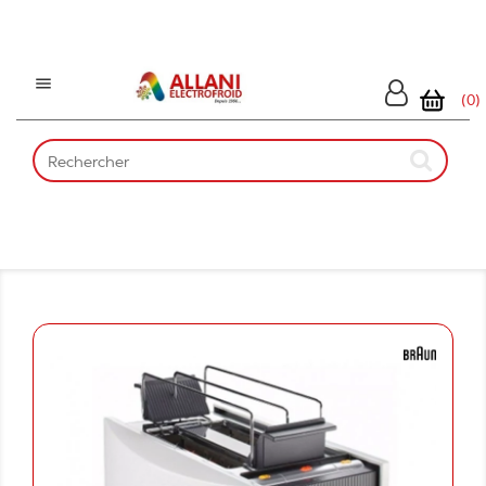

(0)