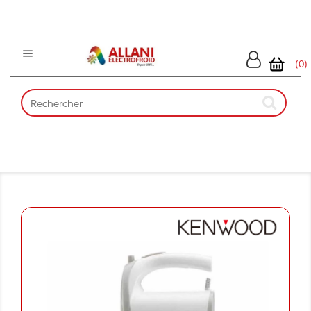

(0)