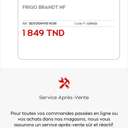
FRIGO BRANDT NF
Réf:
BD5010NWB NOIR
Code P:
0219053
1 849 TND
Prix
Ajouter au panier
Service Après-Vente
Pour toutes vos commandes passées en ligne ou
vos achats dans nos magasins, nous vous
assurons un service après-vente sûr et réactif.