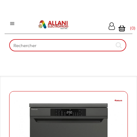

(0)