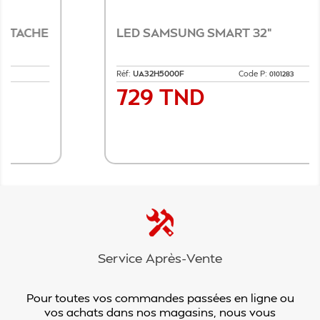
LED SAMSUNG SMART 32"
Réf:
UA32H5000F
Code P:
0101283
729 TND
Prix
Ajouter au panier
Service Après-Vente
Pour toutes vos commandes passées en ligne ou
vos achats dans nos magasins, nous vous