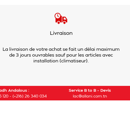
Livraison
La livraison de votre achat se fait un délai maximum
de 3 jours ouvrables sauf pour les articles avec
installation (climatiseur).
adh Andalous :
Service B to B – Devis
5 120
-
(+216) 26 340 034
lac@allani.com.tn