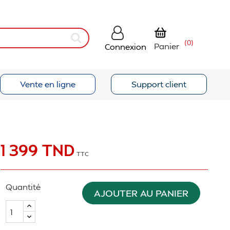
(0)
Panier
Connexion
Vente en ligne
Support client
1 399 TND
TTC
Quantité
AJOUTER AU PANIER