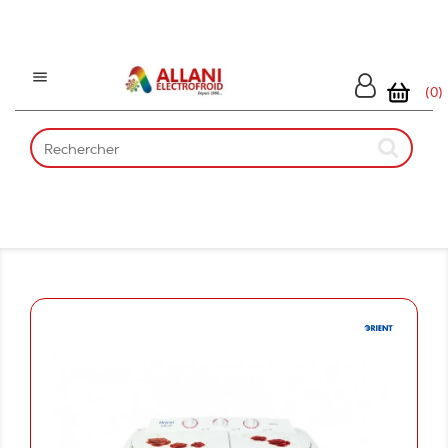

(0)