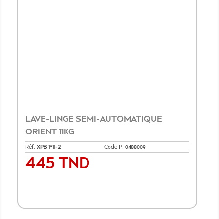
LAVE-LINGE SEMI-AUTOMATIQUE
ORIENT 11KG
Réf:
XPB 1*11-2
Code P:
0488009
445 TND
Prix
Ajouter au panier