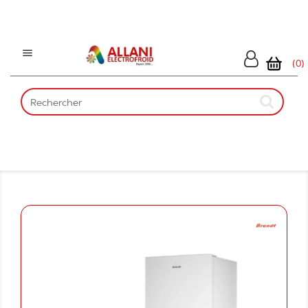

(0)