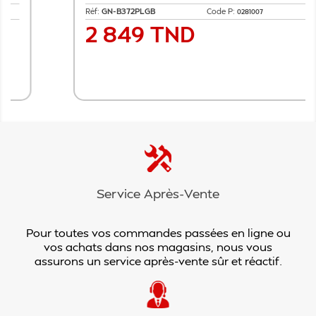
Réf:
GN-B372PLGB
Code P:
0281007
2 849 TND
Prix
Ajouter au panier
Service Après-Vente
Pour toutes vos commandes passées en ligne ou
vos achats dans nos magasins, nous vous
assurons un service après-vente sûr et réactif.