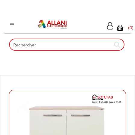

(0)