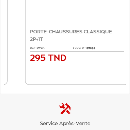
PORTE-CHAUSSURES CLASSIQUE
2P+1T
Réf:
PC26
Code P:
1911899
295 TND
Prix
Ajouter au panier
Service Après-Vente